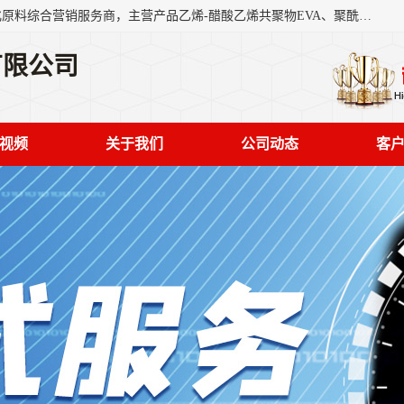
东莞市恒屹国际贸易有限公司（简称：恒屹国际）是一家石化原料综合营销服务商，主营产品乙烯-醋酸乙烯共聚物EVA、聚酰胺PA（尼龙）、醚酯型热塑弹性体TPEE等，公司秉承以市场为导向的战略思想，致力于大宗石化原料在中国市场的营销服务业务，为客户提供一站式的全面服务。
有限公司
视频
关于我们
公司动态
客