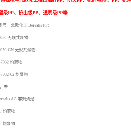
博禄携手北欧化工推出
加纤
PP
、防火
PP
、抗静电
PP
、
PP
、抗
F
塑级
PP
、挤出级
PP
、透明级
PP
等
型号，北欧化工 Borealis PP：
7050
无规共聚物
7050-GN
无规共聚物
-7032
均聚物
-7032-02
均聚物
，未
orealis AG
非聚烯烃
F
均聚物
F
均聚物