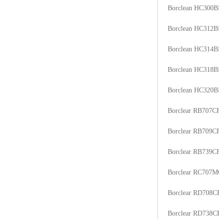
Borclean HC300B
ABS塑胶粒
Borclean HC312B
LLDPE线性低密度聚乙烯
Borclean HC314B
LDPE低密度聚乙烯
Borclean HC318B
TPE材料
Borclean HC320B
TPU
Borclear RB707C
POK
Borclear RB709C
美国陶氏杜邦EVA
Borclear RB739C
闽台亚聚EVA
Borclear RC707
韩国韩华EVA
Borclear RD708C
山东联泓
Borclear RD738C