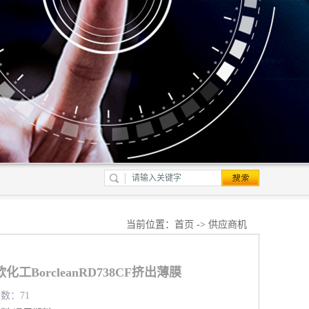
当前位置：
首页
->
供应商机
工BorcleanRD738CF挤出薄膜
览数：71