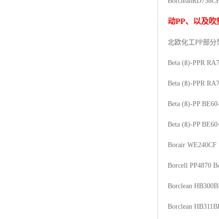
Borclean
RD738C
杨子巴斯夫EVA
动
PP
、以及吹
TPV塑胶粒
北欧化工PP
部分
法国阿科玛EVA
Beta (ß)-PPR RA
美国杜邦PET
Beta (ß)-PPR RA
聚酰胺PA（尼龙）系列：
Beta (ß)-PP BE60
聚丙烯PP
Beta (ß)-PP BE60
美国杜邦POM
Borair WE240CF
三井陶氏EVA
Borcell PP4870
B
Hytrel TPEE
Borclean HB300B
聚乙烯HDPE
Borclean HB311B