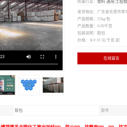
所属行业：
塑料
通用/工程
发货地址：广东省东莞市常
产品规格：25kg/包
产品数量：0.00千克
包装说明：胶包
价格：￥
0.10
元/千克 起
在线留言
胶包
型号