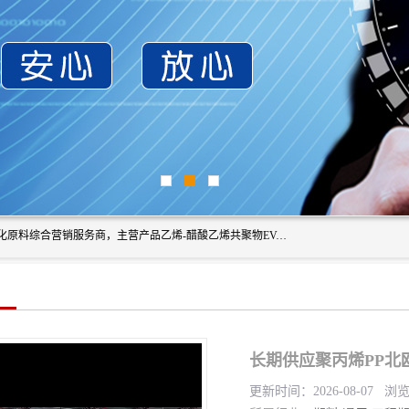
东莞市恒屹国际贸易有限公司（简称：恒屹国际）是一家石化原料综合营销服务商，主营产品乙烯-醋酸乙烯共聚物EVA、聚酰胺PA（尼龙）、醚酯型热塑弹性体TPEE等，公司秉承以市场为导向的战略思想，致力于大宗石化原料在中国市场的营销服务业务，为客户提供一站式的全面服务。
长期供应聚丙烯PP北欧化
更新时间：2026-08-07 浏