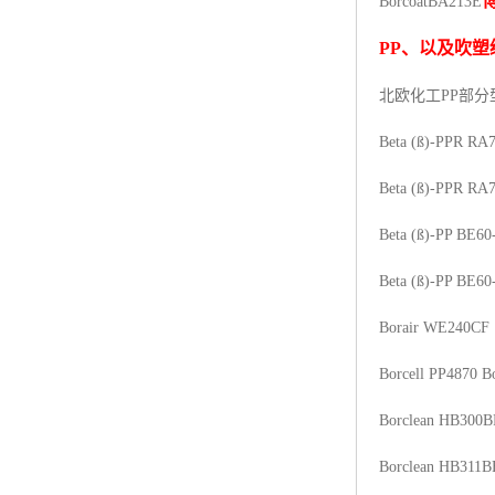
BorcoatBA213E
杨子巴斯夫EVA
PP
、以及吹塑
TPV塑胶粒
北欧化工PP
部分
法国阿科玛EVA
Beta (ß)-PPR RA
美国杜邦PET
Beta (ß)-PPR RA
聚酰胺PA（尼龙）系列：
Beta (ß)-PP BE60
聚丙烯PP
Beta (ß)-PP BE60
美国杜邦POM
Borair WE240CF
三井陶氏EVA
Borcell PP4870
B
Hytrel TPEE
Borclean HB300B
聚乙烯HDPE
Borclean HB311B