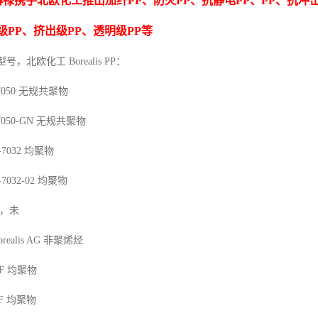
博禄携手北欧化工推出
加纤
PP
、防火
PP
、抗静电
PP
、
PP
、抗冲
级
PP
、挤出级
PP
、透明级
PP
等
型号，北欧化工 Borealis PP：
7050
无规共聚物
7050-GN
无规共聚物
-7032
均聚物
-7032-02
均聚物
，未
orealis AG
非聚烯烃
F
均聚物
F
均聚物