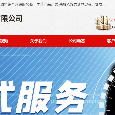
东莞市恒屹国际贸易有限公司（简称：恒屹国际）是一家石化原料综合营销服务商，主营产品乙烯-醋酸乙烯共聚物EVA、聚酰胺PA（尼龙）、醚酯型热塑弹性体TPEE等，公司秉承以市场为导向的战略思想，致力于大宗石化原料在中国市场的营销服务业务，为客户提供一站式的全面服务。
有限公司
视频
关于我们
公司动态
客