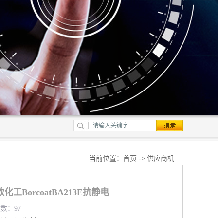
当前位置：
首页
->
供应商机
工BorcoatBA213E抗静电
览数：97