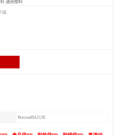
塑料
通用塑料
平镇
BorcoatBA213E