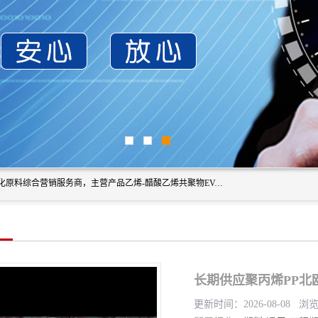
东莞市恒屹国际贸易有限公司（简称：恒屹国际）是一家石化原料综合营销服务商，主营产品乙烯-醋酸乙烯共聚物EVA、聚酰胺PA（尼龙）、醚酯型热塑弹性体TPEE等，公司秉承以市场为导向的战略思想，致力于大宗石化原料在中国市场的营销服务业务，为客户提供一站式的全面服务。
长期供应聚丙烯PP北欧化
更新时间：2026-08-08 浏