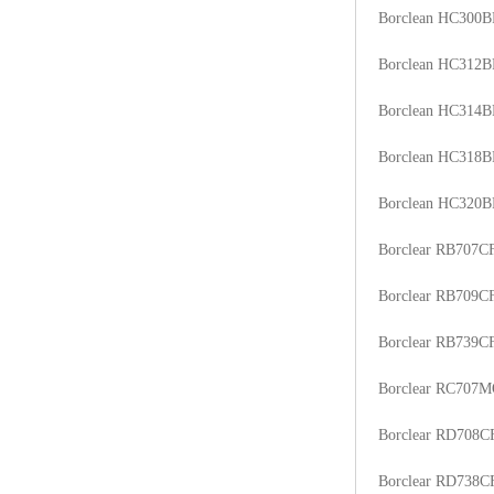
Borclean HC300B
ABS塑胶粒
Borclean HC312B
LLDPE线性低密度聚乙烯
Borclean HC314B
LDPE低密度聚乙烯
Borclean HC318B
TPE材料
Borclean HC320B
TPU
Borclear RB707C
POK
Borclear RB709C
美国陶氏杜邦EVA
Borclear RB739C
闽台亚聚EVA
Borclear RC707
韩国韩华EVA
Borclear RD708C
山东联泓
Borclear RD738C