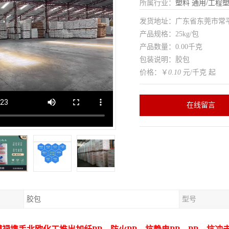
所属行业：
塑料
通用/工程
发货地址：广东省东莞市常
产品规格：25kg/包
产品数量：0.00千克
包装说明：胶包
价格：￥
0.10
元/千克 起
在线留言
胶包
型号