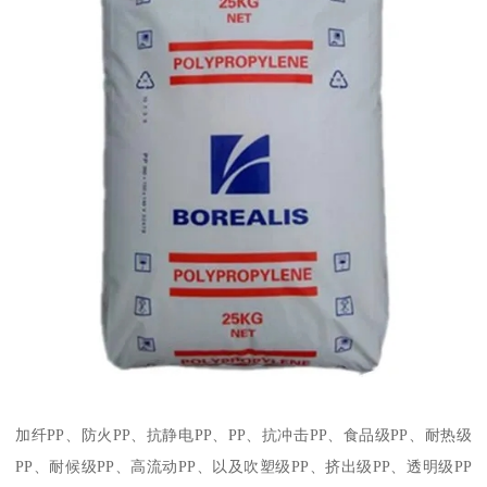
加纤
PP
、防火
PP
、抗静电
PP
、
PP
、抗冲击
PP
、食品级
PP
、耐热级
PP
、耐候级
PP
、高流动
PP
、以及吹塑级
PP
、挤出级
PP
、透明级
PP