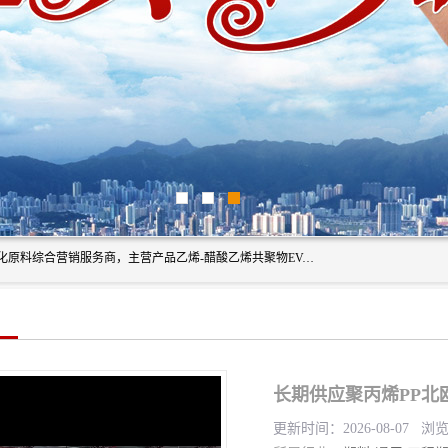
东莞市恒屹国际贸易有限公司（简称：恒屹国际）是一家石化原料综合营销服务商，主营产品乙烯-醋酸乙烯共聚物EVA、聚酰胺PA（尼龙）、醚酯型热塑弹性体TPEE等，公司秉承以市场为导向的战略思想，致力于大宗石化原料在中国市场的营销服务业务，为客户提供一站式的全面服务。
长期供应聚丙烯PP北欧化
更新时间：2026-08-07 浏