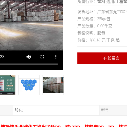
所属行业：
塑料
通用/工程
发货地址：广东省东莞市常
产品规格：25kg/包
产品数量：0.00千克
包装说明：胶包
价格：￥
0.10
元/千克 起
在线留言
胶包
型号