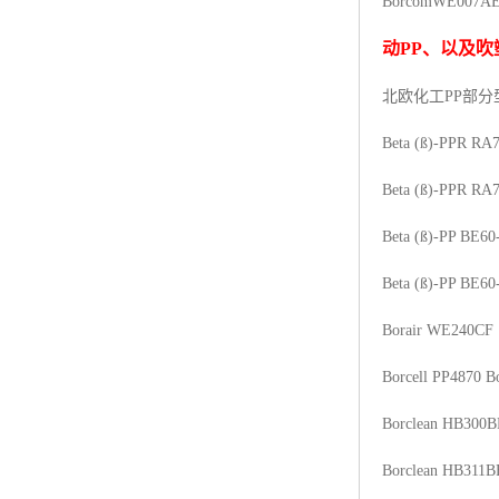
Borcom
WE007A
杨子巴斯夫EVA
动
PP
、以及吹
TPV塑胶粒
北欧化工PP
部分
法国阿科玛EVA
Beta (ß)-PPR RA
美国杜邦PET
Beta (ß)-PPR RA
聚酰胺PA（尼龙）系列：
Beta (ß)-PP BE60
聚丙烯PP
Beta (ß)-PP BE60
美国杜邦POM
Borair WE240CF
三井陶氏EVA
Borcell PP4870
B
Hytrel TPEE
Borclean HB300B
聚乙烯HDPE
Borclean HB311B