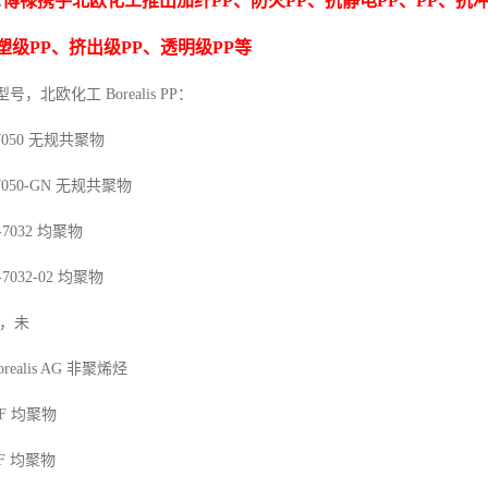
博禄携手北欧化工推出
加纤
PP
、防火
PP
、抗静电
PP
、
PP
、抗
E
塑级
PP
、挤出级
PP
、透明级
PP
等
型号，北欧化工 Borealis PP：
7050
无规共聚物
7050-GN
无规共聚物
-7032
均聚物
-7032-02
均聚物
，未
orealis AG
非聚烯烃
F
均聚物
F
均聚物