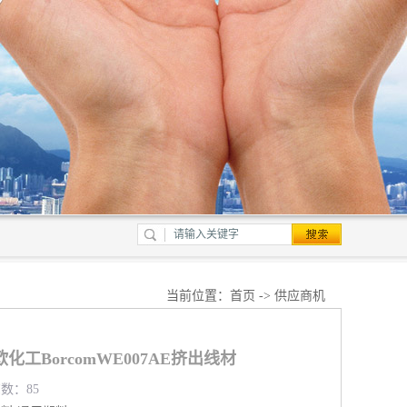
当前位置：
首页
->
供应商机
工BorcomWE007AE挤出线材
览数：85