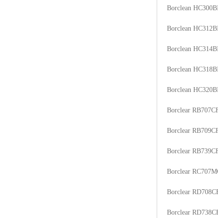
Borclean HC300B
ABS塑胶粒
Borclean HC312B
LLDPE线性低密度聚乙烯
Borclean HC314B
LDPE低密度聚乙烯
Borclean HC318B
TPE材料
Borclean HC320B
TPU
Borclear RB707C
POK
Borclear RB709C
美国陶氏杜邦EVA
Borclear RB739C
闽台亚聚EVA
Borclear RC707
韩国韩华EVA
Borclear RD708C
山东联泓
Borclear RD738C