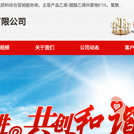
东莞市恒屹国际贸易有限公司（简称：恒屹国际）是一家石化原料综合营销服务商，主营产品乙烯-醋酸乙烯共聚物EVA、聚酰胺PA（尼龙）、醚酯型热塑弹性体TPEE等，公司秉承以市场为导向的战略思想，致力于大宗石化原料在中国市场的营销服务业务，为客户提供一站式的全面服务。
有限公司
视频
关于我们
公司动态
客