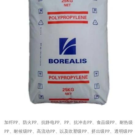
加纤
PP
、防火
PP
、抗静电
PP
、
PP
、抗冲击
PP
、食品级
PP
、耐热级
PP
、耐候级
PP
、高流动
PP
、以及吹塑级
PP
、挤出级
PP
、透明级
PP