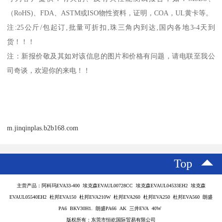
（
RoHS)
、
FDA
、
ASTM
或
ISO
物性资料，证明，
COA
，
UL
黄卡等。
注
:25
公斤
/
包起订
,
批量可折扣
,
珠三角内到达
,
国内各地
3-4
天到
货！！！
注：新报价敬及其如对该信息的图片和价格有问题，请电联至我公
司奇谈，欢迎你的来电！！
m.jinqinplas.b2b168.com
Top
主营产品：阿科玛EVA33-400 埃克森EVAUL00728CC 埃克森EVAUL04533EH2 埃克森
EVAUL05540EH2 杜邦EVA150 杜邦EVA210W 杜邦EVA260 杜邦EVA250 杜邦EVA560 朗盛
PA6 BKV30H1. 朗盛PA66 AK 三井EVA 40W
版权所有：东莞市恒屹国际贸易有限公司