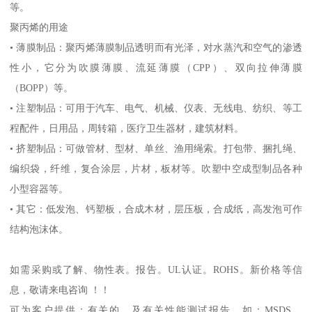
等。
聚丙烯的用途
•
薄膜制品：聚丙烯薄膜制品透明而有光泽，对水蒸汽和空气的渗透
性小，它分为吹膜薄膜、流延薄膜（
CPP
）、双向拉伸薄膜
（
BOPP
）等。
•
注塑制品：可用于汽车、电气、机械、仪表、无线电、纺织、等工
程配件，日用品，周转箱，医疗卫生器材，建筑材料。
•
挤塑制品：可做管材、型材、单丝、渔用绳索。打包带、捆扎绳、
编织袋，纤维，复合涂层，片材，板材等。吹塑中空成型制品各种
小型容器等。
•
其它：低发泡、钙塑板，合成木材，层压板，合成纸，高发泡可作
结构泡沫体。
如需采购或了解、物性表。
报告。
UL
认证。
ROHS
。新价格等信
息，敬请来电咨询 ！！
可为客户提供：有关的、及有关性能测试报告，如：
MSDS
、