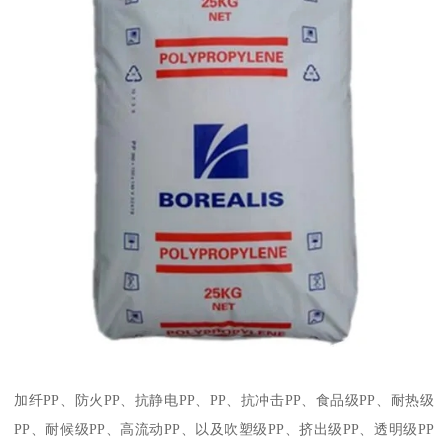
加纤
PP
、防火
PP
、抗静电
PP
、
PP
、抗冲击
PP
、食品级
PP
、耐热级
PP
、耐候级
PP
、高流动
PP
、以及吹塑级
PP
、挤出级
PP
、透明级
PP