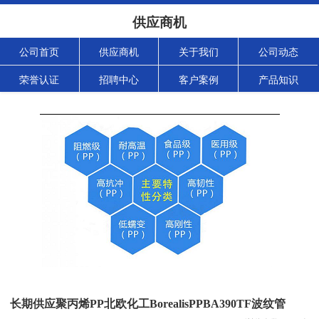
供应商机
公司首页
供应商机
关于我们
公司动态
荣誉认证
招聘中心
客户案例
产品知识
长期供应聚丙烯PP北欧化工BorealisPPBA390TF波纹管