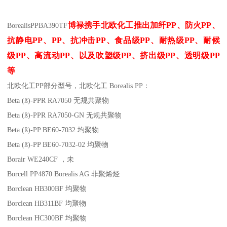
博禄携手北欧化工推出
加纤
PP
、防火
PP
、
Borealis
PP
BA390TF
抗静电
PP
、
PP
、抗冲击
PP
、食品级
PP
、耐热级
PP
、耐候
级
PP
、高流动
PP
、以及吹塑级
PP
、挤出级
PP
、透明级
PP
等
北欧化工PP
部分
型号，北欧化工 Borealis PP：
Beta (ß)-PPR RA7050
无规共聚物
Beta (ß)-PPR RA7050-GN
无规共聚物
Beta (ß)-PP BE60-7032
均聚物
Beta (ß)-PP BE60-7032-02
均聚物
Borair WE240CF
，未
Borcell PP4870
Borealis AG
非聚烯烃
Borclean HB300BF
均聚物
Borclean HB311BF
均聚物
Borclean HC300BF
均聚物