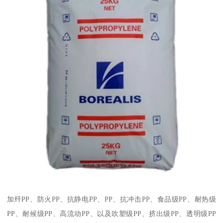
加纤
PP
、防火
PP
、抗静电
PP
、
PP
、抗冲击
PP
、食品级
PP
、耐热级
PP
、耐候级
PP
、高流动
PP
、以及吹塑级
PP
、挤出级
PP
、透明级
PP