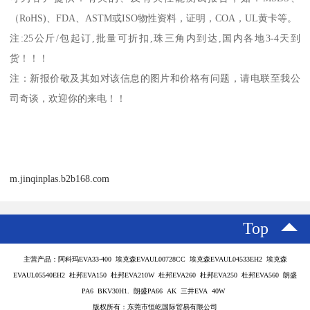
（
RoHS)
、
FDA
、
ASTM
或
ISO
物性资料，证明，
COA
，
UL
黄卡等。
注
:25
公斤
/
包起订
,
批量可折扣
,
珠三角内到达
,
国内各地
3-4
天到
货！！！
注：新报价敬及其如对该信息的图片和价格有问题，请电联至我公
司奇谈，欢迎你的来电！！
m.jinqinplas.b2b168.com
Top
主营产品：阿科玛EVA33-400 埃克森EVAUL00728CC 埃克森EVAUL04533EH2 埃克森
EVAUL05540EH2 杜邦EVA150 杜邦EVA210W 杜邦EVA260 杜邦EVA250 杜邦EVA560 朗盛
PA6 BKV30H1. 朗盛PA66 AK 三井EVA 40W
版权所有：东莞市恒屹国际贸易有限公司