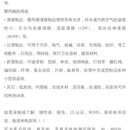
等。
聚丙烯的用途
•
薄膜制品：聚丙烯薄膜制品透明而有光泽，对水蒸汽和空气的渗透
性小，它分为吹膜薄膜、流延薄膜（
CPP
）、双向拉伸薄膜
（
BOPP
）等。
•
注塑制品：可用于汽车、电气、机械、仪表、无线电、纺织、等工
程配件，日用品，周转箱，医疗卫生器材，建筑材料。
•
挤塑制品：可做管材、型材、单丝、渔用绳索。打包带、捆扎绳、
编织袋，纤维，复合涂层，片材，板材等。吹塑中空成型制品各种
小型容器等。
•
其它：低发泡、钙塑板，合成木材，层压板，合成纸，高发泡可作
结构泡沫体。
如需采购或了解、物性表。
报告。
UL
认证。
ROHS
。新价格等信
息，敬请来电咨询 ！！
可为客户提供：有关的、及有关性能测试报告，如：
MSDS
、