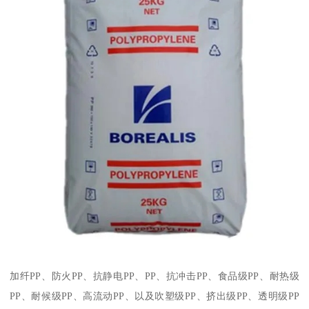
加纤
PP
、防火
PP
、抗静电
PP
、
PP
、抗冲击
PP
、食品级
PP
、耐热级
PP
、耐候级
PP
、高流动
PP
、以及吹塑级
PP
、挤出级
PP
、透明级
PP