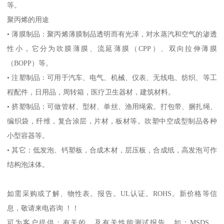
等。
聚丙烯的用途
•
薄膜制品：聚丙烯薄膜制品透明而有光泽，对水蒸汽和空气的渗透
性小，它分为吹膜薄膜、流延薄膜（
CPP
）、双向拉伸薄膜
（
BOPP
）等。
•
注塑制品：可用于汽车、电气、机械、仪表、无线电、纺织、等工
程配件，日用品，周转箱，医疗卫生器材，建筑材料。
•
挤塑制品：可做管材、型材、单丝、渔用绳索。打包带、捆扎绳、
编织袋，纤维，复合涂层，片材，板材等。吹塑中空成型制品各种
小型容器等。
•
其它：低发泡、钙塑板，合成木材，层压板，合成纸，高发泡可作
结构泡沫体。
如需采购或了解、物性表。
报告。
UL
认证。
ROHS
。新价格等信
息，敬请来电咨询 ！！
可为客户提供：有关的、及有关性能测试报告，如：
MSDS
、