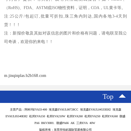
（
RoHS)
、
FDA
、
ASTM
或
ISO
物性资料，证明，
COA
，
UL
黄卡等。
注
:25
公斤
/
包起订
,
批量可折扣
,
珠三角内到达
,
国内各地
3-4
天到
货！！！
注：新报价敬及其如对该信息的图片和价格有问题，请电联至我公
司奇谈，欢迎你的来电！！
m.jinqinplas.b2b168.com
Top
主营产品：阿科玛EVA33-400 埃克森EVAUL00728CC 埃克森EVAUL04533EH2 埃克森
EVAUL05540EH2 杜邦EVA150 杜邦EVA210W 杜邦EVA260 杜邦EVA250 杜邦EVA560 朗盛
PA6 BKV30H1. 朗盛PA66 AK 三井EVA 40W
版权所有：东莞市恒屹国际贸易有限公司