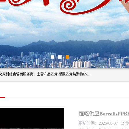
东莞市恒屹国际贸易有限公司（简称：恒屹国际）是一家石化原料综合营销服务商，主营产品乙烯-醋酸乙烯共聚物EVA、聚酰胺PA（尼龙）、醚酯型热塑弹性体TPEE等，公司秉承以市场为导向的战略思想，致力于大宗石化原料在中国市场的营销服务业务，为客户提供一站式的全面服务。
恒屹供应BorealisP
更新时间：2026-08-07 浏