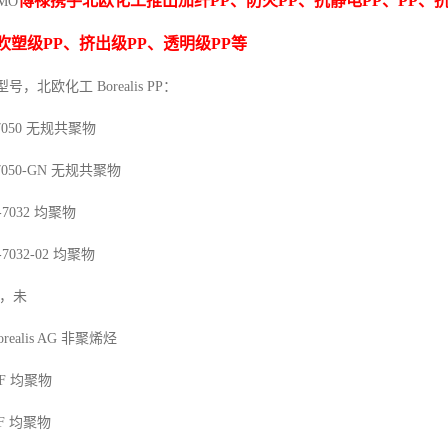
博禄携手北欧化工推出
加纤
PP
、防火
PP
、抗静电
PP
、
PP
、
7MO
吹塑级
PP
、挤出级
PP
、透明级
PP
等
型号，北欧化工 Borealis PP：
7050
无规共聚物
7050-GN
无规共聚物
-7032
均聚物
-7032-02
均聚物
，未
orealis AG
非聚烯烃
F
均聚物
F
均聚物