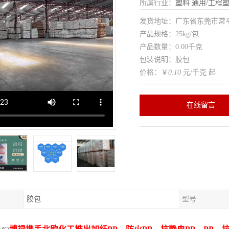
所属行业：
塑料
通用/工程
发货地址：广东省东莞市常
产品规格：25kg/包
产品数量：0.00千克
包装说明：胶包
价格：￥
0.10
元/千克 起
在线留言
胶包
型号