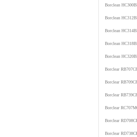
Borclean HC300B
ABS塑胶粒
Borclean HC312B
LLDPE线性低密度聚乙烯
Borclean HC314B
LDPE低密度聚乙烯
Borclean HC318B
TPE材料
Borclean HC320B
TPU
Borclear RB707C
POK
Borclear RB709C
美国陶氏杜邦EVA
Borclear RB739C
闽台亚聚EVA
Borclear RC707
韩国韩华EVA
Borclear RD708C
山东联泓
Borclear RD738C