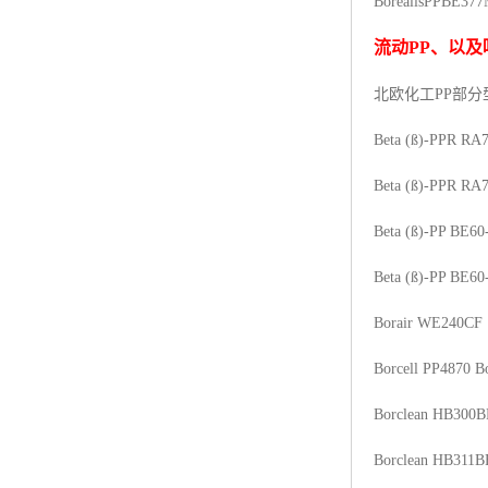
Borealis
PP
BE37
杨子巴斯夫EVA
流动
PP
、以及
TPV塑胶粒
北欧化工PP
部分
法国阿科玛EVA
Beta (ß)-PPR RA
美国杜邦PET
Beta (ß)-PPR RA
聚酰胺PA（尼龙）系列：
Beta (ß)-PP BE60
聚丙烯PP
Beta (ß)-PP BE60
美国杜邦POM
Borair WE240CF
三井陶氏EVA
Borcell PP4870
B
Hytrel TPEE
Borclean HB300B
聚乙烯HDPE
Borclean HB311B