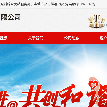
东莞市恒屹国际贸易有限公司（简称：恒屹国际）是一家石化原料综合营销服务商，主营产品乙烯-醋酸乙烯共聚物EVA、聚酰胺PA（尼龙）、醚酯型热塑弹性体TPEE等，公司秉承以市场为导向的战略思想，致力于大宗石化原料在中国市场的营销服务业务，为客户提供一站式的全面服务。
有限公司
视频
关于我们
公司动态
客