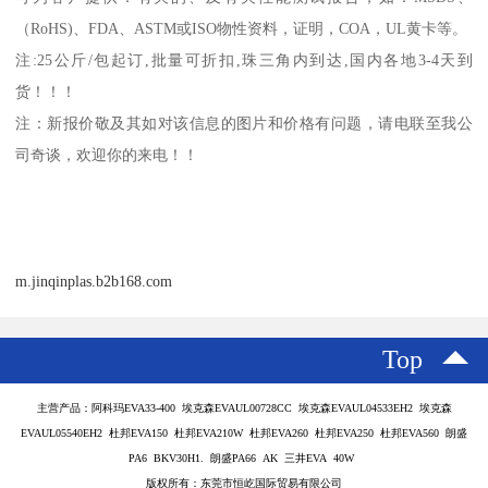
（
RoHS)
、
FDA
、
ASTM
或
ISO
物性资料，证明，
COA
，
UL
黄卡等。
注
:25
公斤
/
包起订
,
批量可折扣
,
珠三角内到达
,
国内各地
3-4
天到
货！！！
注：新报价敬及其如对该信息的图片和价格有问题，请电联至我公
司奇谈，欢迎你的来电！！
m.jinqinplas.b2b168.com
Top
主营产品：阿科玛EVA33-400 埃克森EVAUL00728CC 埃克森EVAUL04533EH2 埃克森
EVAUL05540EH2 杜邦EVA150 杜邦EVA210W 杜邦EVA260 杜邦EVA250 杜邦EVA560 朗盛
PA6 BKV30H1. 朗盛PA66 AK 三井EVA 40W
版权所有：东莞市恒屹国际贸易有限公司