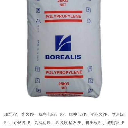
加纤
PP
、防火
PP
、抗静电
PP
、
PP
、抗冲击
PP
、食品级
PP
、耐热级
PP
、耐候级
PP
、高流动
PP
、以及吹塑级
PP
、挤出级
PP
、透明级
PP