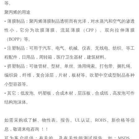
等。
聚丙烯的用途
•
薄膜制品：聚丙烯薄膜制品透明而有光泽，对水蒸汽和空气的渗透
性小，它分为吹膜薄膜、流延薄膜（
CPP
）、双向拉伸薄膜
（
BOPP
）等。
•
注塑制品：可用于汽车、电气、机械、仪表、无线电、纺织、等工
程配件，日用品，周转箱，医疗卫生器材，建筑材料。
•
挤塑制品：可做管材、型材、单丝、渔用绳索。打包带、捆扎绳、
编织袋，纤维，复合涂层，片材，板材等。吹塑中空成型制品各种
小型容器等。
•
其它：低发泡、钙塑板，合成木材，层压板，合成纸，高发泡可作
结构泡沫体。
如需采购或了解、物性表。
报告。
UL
认证。
ROHS
。新价格等信
息，敬请来电咨询 ！！
可为客户提供：有关的、及有关性能测试报告，如：
MSDS
、