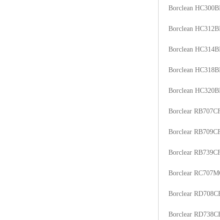
Borclean HC300B
ABS塑胶粒
Borclean HC312B
LLDPE线性低密度聚乙烯
Borclean HC314B
LDPE低密度聚乙烯
Borclean HC318B
TPE材料
Borclean HC320B
TPU
Borclear RB707C
POK
Borclear RB709C
美国陶氏杜邦EVA
Borclear RB739C
闽台亚聚EVA
Borclear RC707
韩国韩华EVA
Borclear RD708C
山东联泓
Borclear RD738C