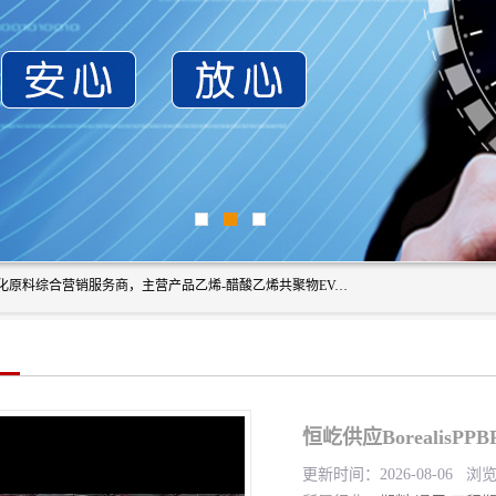
东莞市恒屹国际贸易有限公司（简称：恒屹国际）是一家石化原料综合营销服务商，主营产品乙烯-醋酸乙烯共聚物EVA、聚酰胺PA（尼龙）、醚酯型热塑弹性体TPEE等，公司秉承以市场为导向的战略思想，致力于大宗石化原料在中国市场的营销服务业务，为客户提供一站式的全面服务。
恒屹供应BorealisP
更新时间：2026-08-06 浏