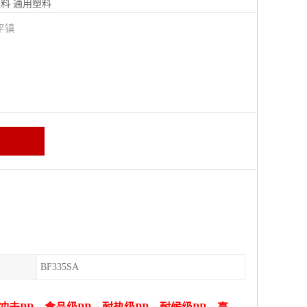
塑料
通用塑料
平镇
BF335SA