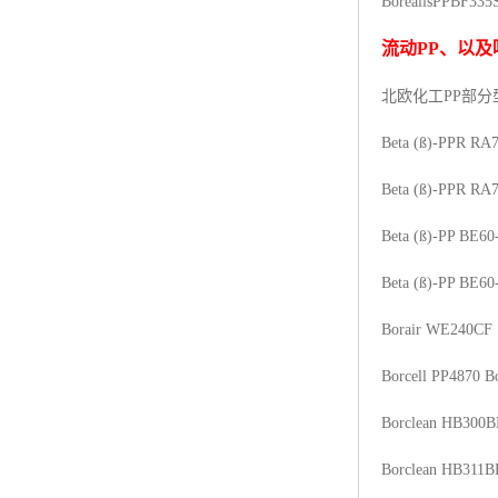
Borealis
PP
BF335
杨子巴斯夫EVA
流动
PP
、以及
TPV塑胶粒
北欧化工PP
部分
法国阿科玛EVA
Beta (ß)-PPR RA
美国杜邦PET
Beta (ß)-PPR RA
聚酰胺PA（尼龙）系列：
Beta (ß)-PP BE60
聚丙烯PP
Beta (ß)-PP BE60
美国杜邦POM
Borair WE240CF
三井陶氏EVA
Borcell PP4870
B
Hytrel TPEE
Borclean HB300B
聚乙烯HDPE
Borclean HB311B