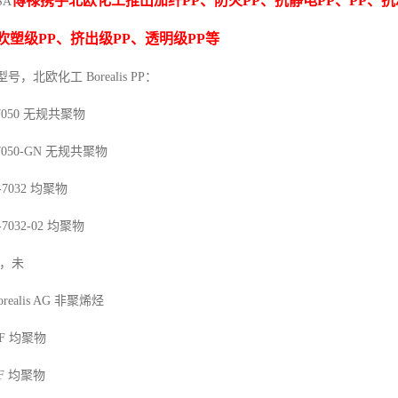
博禄携手北欧化工推出
加纤
PP
、防火
PP
、抗静电
PP
、
PP
、抗
SA
吹塑级
PP
、挤出级
PP
、透明级
PP
等
型号，北欧化工 Borealis PP：
7050
无规共聚物
7050-GN
无规共聚物
-7032
均聚物
-7032-02
均聚物
，未
orealis AG
非聚烯烃
F
均聚物
F
均聚物