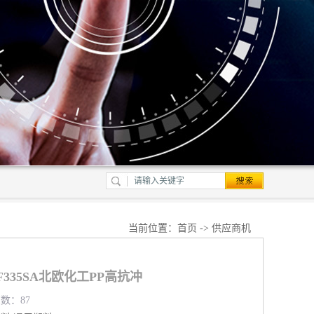
当前位置：
首页
->
供应商机
PBF335SA北欧化工PP高抗冲
览数：87