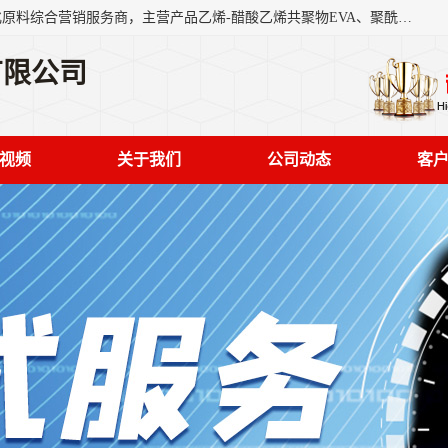
东莞市恒屹国际贸易有限公司（简称：恒屹国际）是一家石化原料综合营销服务商，主营产品乙烯-醋酸乙烯共聚物EVA、聚酰胺PA（尼龙）、醚酯型热塑弹性体TPEE等，公司秉承以市场为导向的战略思想，致力于大宗石化原料在中国市场的营销服务业务，为客户提供一站式的全面服务。
有限公司
视频
关于我们
公司动态
客