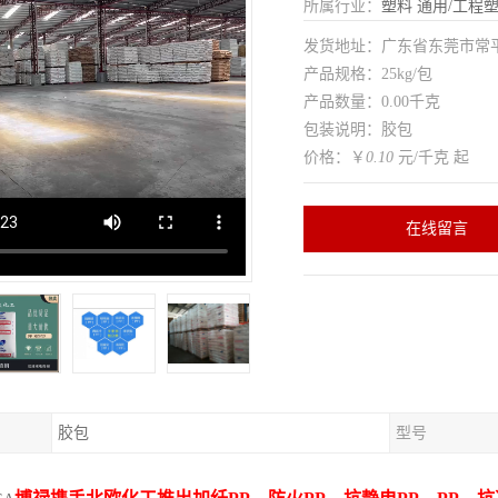
所属行业：
塑料
通用/工程
发货地址：广东省东莞市常
产品规格：25kg/包
产品数量：0.00千克
包装说明：胶包
价格：￥
0.10
元/千克 起
在线留言
胶包
型号