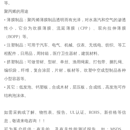
等。
聚丙烯的用途
•
薄膜制品：聚丙烯薄膜制品透明而有光泽，对水蒸汽和空气的渗透
性小，它分为吹膜薄膜、流延薄膜（
CPP
）、双向拉伸薄膜
（
BOPP
）等。
•
注塑制品：可用于汽车、电气、机械、仪表、无线电、纺织、等工
程配件，日用品，周转箱，医疗卫生器材，建筑材料。
•
挤塑制品：可做管材、型材、单丝、渔用绳索。打包带、捆扎绳、
编织袋，纤维，复合涂层，片材，板材等。吹塑中空成型制品各种
小型容器等。
•
其它：低发泡、钙塑板，合成木材，层压板，合成纸，高发泡可作
结构泡沫体。
如需采购或了解、物性表。
报告。
UL
认证。
ROHS
。新价格等信
息，敬请来电咨询 ！！
可为客户提供：有关的、及有关性能测试报告，如：
MSDS
、