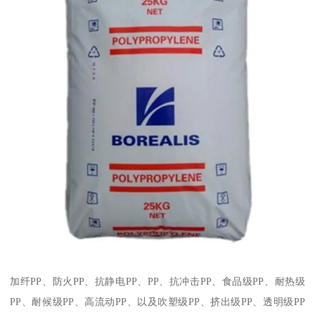
加纤
PP
、防火
PP
、抗静电
PP
、
PP
、抗冲击
PP
、食品级
PP
、耐热级
PP
、耐候级
PP
、高流动
PP
、以及吹塑级
PP
、挤出级
PP
、透明级
PP