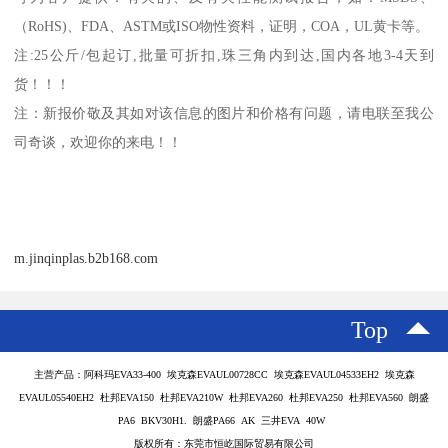
（
RoHS)
、
FDA
、
ASTM
或
ISO
物性资料，证明，
COA
，
UL
黄卡等。
注
:25
公斤
/
包起订
,
批量可折扣
,
珠三角内到达
,
国内各地
3-4
天到
货！！！
注：新报价敬及其如对该信息的图片和价格有问题，请电联至我公
司奇谈，欢迎你的来电！！
m.jinqinplas.b2b168.com
Top
主营产品：阿科玛EVA33-400 埃克森EVAUL00728CC 埃克森EVAUL04533EH2 埃克森
EVAUL05540EH2 杜邦EVA150 杜邦EVA210W 杜邦EVA260 杜邦EVA250 杜邦EVA560 朗盛
PA6 BKV30H1. 朗盛PA66 AK 三井EVA 40W
版权所有：东莞市恒屹国际贸易有限公司