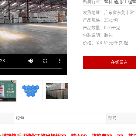
所属行业：
塑料
通用/工程
发货地址：广东省东莞市常
产品规格：25kg/包
产品数量：0.00千克
包装说明：胶包
价格：￥
0.10
元/千克 起
在线留言
胶包
型号