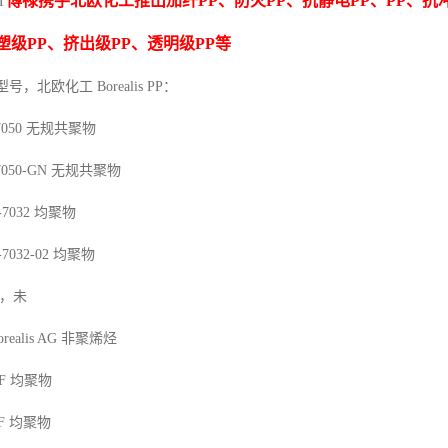
博禄携手北欧化工推出
加纤
PP
、防火
PP
、抗静电
PP
、
PP
、抗
T
塑级
PP
、挤出级
PP
、透明级
PP
等
型号，北欧化工 Borealis PP：
7050
无规共聚物
7050-GN
无规共聚物
-7032
均聚物
-7032-02
均聚物
，未
orealis AG
非聚烯烃
F
均聚物
F
均聚物