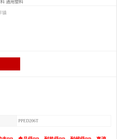
塑料
通用塑料
平镇
PPED206T