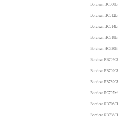
Borclean HC300B
ABS塑胶粒
Borclean HC312B
LLDPE线性低密度聚乙烯
Borclean HC314B
LDPE低密度聚乙烯
Borclean HC318B
TPE材料
Borclean HC320B
TPU
Borclear RB707C
POK
Borclear RB709C
美国陶氏杜邦EVA
Borclear RB739C
闽台亚聚EVA
Borclear RC707
韩国韩华EVA
Borclear RD708C
山东联泓
Borclear RD738C