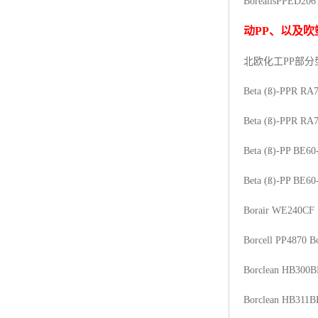
Borealis
PP
ED206
杨子巴斯夫EVA
动
PP
、以及吹
TPV塑胶粒
北欧化工PP
部分
法国阿科玛EVA
Beta (ß)-PPR RA
美国杜邦PET
Beta (ß)-PPR RA
聚酰胺PA（尼龙）系列：
Beta (ß)-PP BE60
聚丙烯PP
Beta (ß)-PP BE60
美国杜邦POM
Borair WE240CF
三井陶氏EVA
Borcell PP4870
B
Hytrel TPEE
Borclean HB300B
聚乙烯HDPE
Borclean HB311B