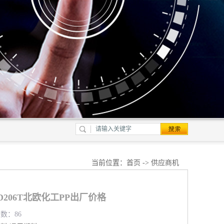
当前位置：
首页
->
供应商机
PED206T北欧化工PP出厂价格
览数：86