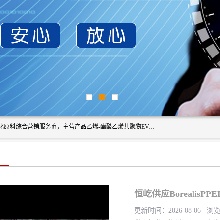
东莞市恒屹国际贸易有限公司（简称：恒屹国际）是一家石化原料综合营销服务商，主营产品乙烯-醋酸乙烯共聚物EVA、聚酰胺PA（尼龙）、醚酯型热塑弹性体TPEE等，公司秉承以市场为导向的战略思想，致力于大宗石化原料在中国市场的营销服务业务，为客户提供一站式的全面服务。
恒屹供应BorealisP
更新时间：2026-08-06 浏