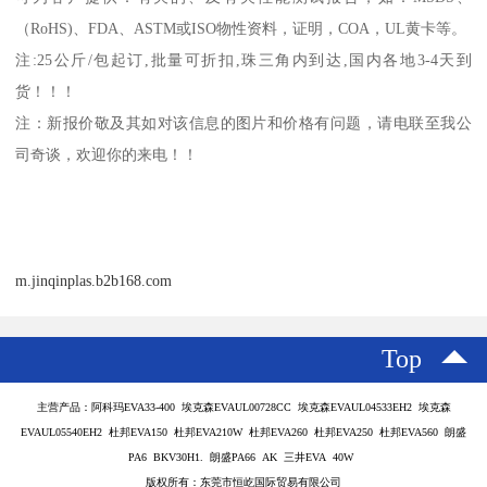
（
RoHS)
、
FDA
、
ASTM
或
ISO
物性资料，证明，
COA
，
UL
黄卡等。
注
:25
公斤
/
包起订
,
批量可折扣
,
珠三角内到达
,
国内各地
3-4
天到
货！！！
注：新报价敬及其如对该信息的图片和价格有问题，请电联至我公
司奇谈，欢迎你的来电！！
m.jinqinplas.b2b168.com
Top
主营产品：阿科玛EVA33-400 埃克森EVAUL00728CC 埃克森EVAUL04533EH2 埃克森
EVAUL05540EH2 杜邦EVA150 杜邦EVA210W 杜邦EVA260 杜邦EVA250 杜邦EVA560 朗盛
PA6 BKV30H1. 朗盛PA66 AK 三井EVA 40W
版权所有：东莞市恒屹国际贸易有限公司