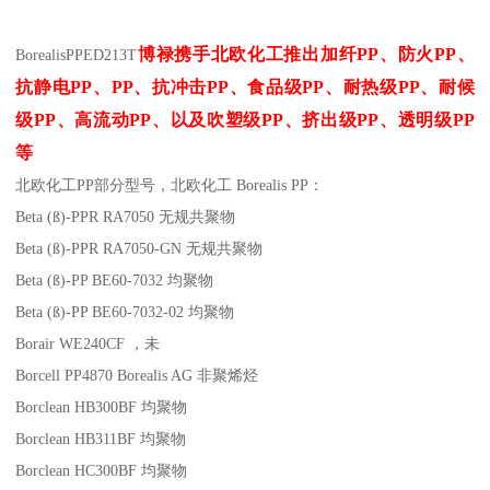
博禄携手北欧化工推出
加纤
PP
、防火
PP
、
Borealis
PP
ED213T
抗静电
PP
、
PP
、抗冲击
PP
、食品级
PP
、耐热级
PP
、耐候
级
PP
、高流动
PP
、以及吹塑级
PP
、挤出级
PP
、透明级
PP
等
北欧化工PP
部分
型号，北欧化工 Borealis PP：
Beta (ß)-PPR RA7050
无规共聚物
Beta (ß)-PPR RA7050-GN
无规共聚物
Beta (ß)-PP BE60-7032
均聚物
Beta (ß)-PP BE60-7032-02
均聚物
Borair WE240CF
，未
Borcell PP4870
Borealis AG
非聚烯烃
Borclean HB300BF
均聚物
Borclean HB311BF
均聚物
Borclean HC300BF
均聚物