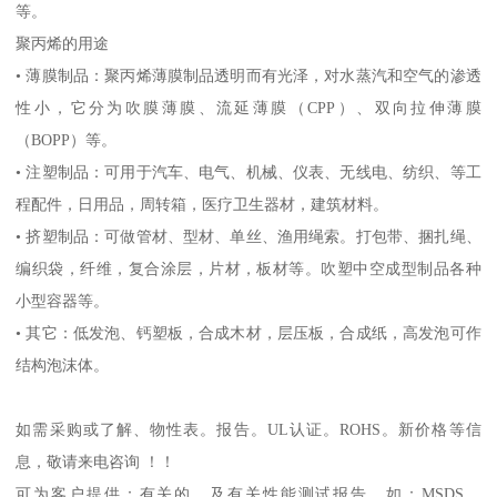
等。
聚丙烯的用途
•
薄膜制品：聚丙烯薄膜制品透明而有光泽，对水蒸汽和空气的渗透
性小，它分为吹膜薄膜、流延薄膜（
CPP
）、双向拉伸薄膜
（
BOPP
）等。
•
注塑制品：可用于汽车、电气、机械、仪表、无线电、纺织、等工
程配件，日用品，周转箱，医疗卫生器材，建筑材料。
•
挤塑制品：可做管材、型材、单丝、渔用绳索。打包带、捆扎绳、
编织袋，纤维，复合涂层，片材，板材等。吹塑中空成型制品各种
小型容器等。
•
其它：低发泡、钙塑板，合成木材，层压板，合成纸，高发泡可作
结构泡沫体。
如需采购或了解、物性表。
报告。
UL
认证。
ROHS
。新价格等信
息，敬请来电咨询 ！！
可为客户提供：有关的、及有关性能测试报告，如：
MSDS
、