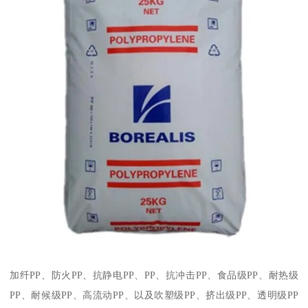
加纤
PP
、防火
PP
、抗静电
PP
、
PP
、抗冲击
PP
、食品级
PP
、耐热级
PP
、耐候级
PP
、高流动
PP
、以及吹塑级
PP
、挤出级
PP
、透明级
PP