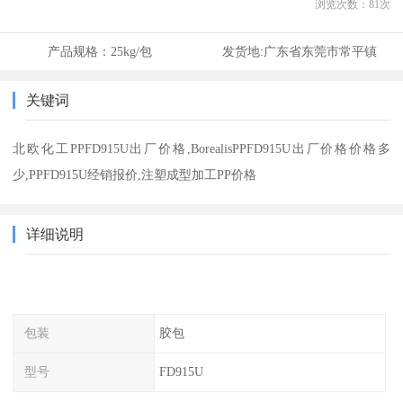
浏览次数：
81
次
产品规格：
25kg/包
发货地:
广东省东莞市常平镇
关键词
北欧化工PPFD915U出厂价格,BorealisPPFD915U出厂价格价格多
少,PPFD915U经销报价,注塑成型加工PP价格
详细说明
包装
胶包
型号
FD915U