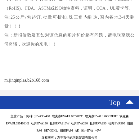
（
RoHS)
、
FDA
、
ASTM
或
ISO
物性资料，证明，
COA
，
UL
黄卡等。
注
:25
公斤
/
包起订
,
批量可折扣
,
珠三角内到达
,
国内各地
3-4
天到
货！！！
注：新报价敬及其如对该信息的图片和价格有问题，请电联至我公
司奇谈，欢迎你的来电！！
m.jinqinplas.b2b168.com
Top
主营产品：阿科玛EVA33-400 埃克森EVAUL00728CC 埃克森EVAUL04533EH2 埃克森
EVAUL05540EH2 杜邦EVA150 杜邦EVA210W 杜邦EVA260 杜邦EVA250 杜邦EVA560 朗盛
PA6 BKV30H1. 朗盛PA66 AK 三井EVA 40W
版权所有：东莞市恒屹国际贸易有限公司