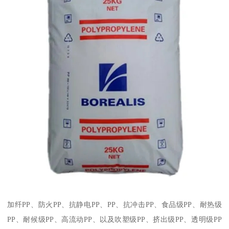
加纤
PP
、防火
PP
、抗静电
PP
、
PP
、抗冲击
PP
、食品级
PP
、耐热级
PP
、耐候级
PP
、高流动
PP
、以及吹塑级
PP
、挤出级
PP
、透明级
PP