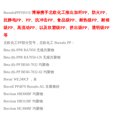
博禄携手北欧化工推出
加纤
PP
、防火
PP
、
Borealis
PP
FD915U
抗静电
PP
、
PP
、抗冲击
PP
、食品级
PP
、耐热级
PP
、耐候
级
PP
、高流动
PP
、以及吹塑级
PP
、挤出级
PP
、透明级
PP
等
北欧化工PP
部分
型号，北欧化工 Borealis PP：
Beta (ß)-PPR RA7050
无规共聚物
Beta (ß)-PPR RA7050-GN
无规共聚物
Beta (ß)-PP BE60-7032
均聚物
Beta (ß)-PP BE60-7032-02
均聚物
Borair WE240CF
，未
Borcell PP4870
Borealis AG
非聚烯烃
Borclean HB300BF
均聚物
Borclean HB311BF
均聚物
Borclean HC300BF
均聚物