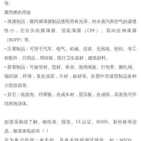
等。
聚丙烯的用途
•
薄膜制品：聚丙烯薄膜制品透明而有光泽，对水蒸汽和空气的渗透
性小，它分为吹膜薄膜、流延薄膜（
CPP
）、双向拉伸薄膜
（
BOPP
）等。
•
注塑制品：可用于汽车、电气、机械、仪表、无线电、纺织、等工
程配件，日用品，周转箱，医疗卫生器材，建筑材料。
•
挤塑制品：可做管材、型材、单丝、渔用绳索。打包带、捆扎绳、
编织袋，纤维，复合涂层，片材，板材等。吹塑中空成型制品各种
小型容器等。
•
其它：低发泡、钙塑板，合成木材，层压板，合成纸，高发泡可作
结构泡沫体。
如需采购或了解、物性表。
报告。
UL
认证。
ROHS
。新价格等信
息，敬请来电咨询 ！！
可为客户提供：有关的、及有关性能测试报告，如：
MSDS
、