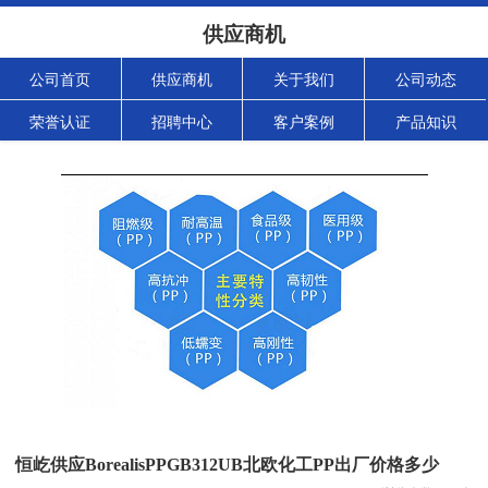
供应商机
公司首页
供应商机
关于我们
公司动态
荣誉认证
招聘中心
客户案例
产品知识
恒屹供应BorealisPPGB312UB北欧化工PP出厂价格多少