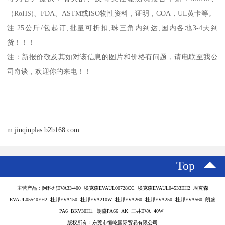
（
RoHS)
、
FDA
、
ASTM
或
ISO
物性资料，证明，
COA
，
UL
黄卡等。
注
:25
公斤
/
包起订
,
批量可折扣
,
珠三角内到达
,
国内各地
3-4
天到
货！！！
注：新报价敬及其如对该信息的图片和价格有问题，请电联至我公
司奇谈，欢迎你的来电！！
m.jinqinplas.b2b168.com
Top
主营产品：阿科玛EVA33-400 埃克森EVAUL00728CC 埃克森EVAUL04533EH2 埃克森
EVAUL05540EH2 杜邦EVA150 杜邦EVA210W 杜邦EVA260 杜邦EVA250 杜邦EVA560 朗盛
PA6 BKV30H1. 朗盛PA66 AK 三井EVA 40W
版权所有：东莞市恒屹国际贸易有限公司