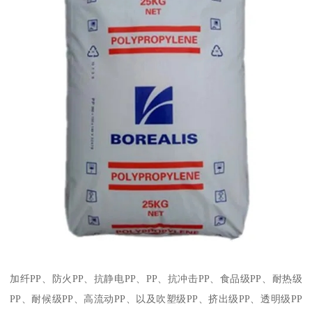
加纤
PP
、防火
PP
、抗静电
PP
、
PP
、抗冲击
PP
、食品级
PP
、耐热级
PP
、耐候级
PP
、高流动
PP
、以及吹塑级
PP
、挤出级
PP
、透明级
PP