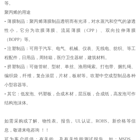
等。
聚丙烯的用途
•
薄膜制品：聚丙烯薄膜制品透明而有光泽，对水蒸汽和空气的渗透
性小，它分为吹膜薄膜、流延薄膜（
CPP
）、双向拉伸薄膜
（
BOPP
）等。
•
注塑制品：可用于汽车、电气、机械、仪表、无线电、纺织、等工
程配件，日用品，周转箱，医疗卫生器材，建筑材料。
•
挤塑制品：可做管材、型材、单丝、渔用绳索。打包带、捆扎绳、
编织袋，纤维，复合涂层，片材，板材等。吹塑中空成型制品各种
小型容器等。
•
其它：低发泡、钙塑板，合成木材，层压板，合成纸，高发泡可作
结构泡沫体。
如需采购或了解、物性表。
报告。
UL
认证。
ROHS
。新价格等信
息，敬请来电咨询 ！！
可为客户提供：有关的、及有关性能测试报告，如：
MSDS
、