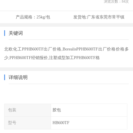
浏览次数：
84
次
产品规格：
25kg/包
发货地:
广东省东莞市常平镇
关键词
北欧化工PPHB600TF出厂价格,BorealisPPHB600TF出厂价格价格多
少,PPHB600TF经销报价,注塑成型加工PPHB600TF格
详细说明
包装
胶包
型号
HB600TF