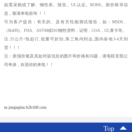
如需采购或了解、物性表。
报告。
UL
认证。
ROHS
。新价格等信
息，敬请来电咨询 ！！
可为客户提供：有关的、及有关性能测试报告，如：
MSDS
、
（
RoHS)
、
FDA
、
ASTM
或
ISO
物性资料，证明，
COA
，
UL
黄卡等。
注
:25
公斤
/
包起订
,
批量可折扣
,
珠三角内到达
,
国内各地
3-4
天到
货！！！
注：新报价敬及其如对该信息的图片和价格有问题，请电联至我公
司奇谈，欢迎你的来电！！
m.jinqinplas.b2b168.com
Top