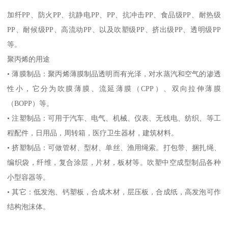
加纤
PP
、防火
PP
、抗静电
PP
、
PP
、抗冲击
PP
、食品级
PP
、耐热级
PP
、耐候级
PP
、高流动
PP
、以及吹塑级
PP
、挤出级
PP
、透明级
PP
等。
聚丙烯的用途
•
薄膜制品：聚丙烯薄膜制品透明而有光泽，对水蒸汽和空气的渗透
性小，它分为吹膜薄膜、流延薄膜（
CPP
）、双向拉伸薄膜
（
BOPP
）等。
•
注塑制品：可用于汽车、电气、机械、仪表、无线电、纺织、等工
程配件，日用品，周转箱，医疗卫生器材，建筑材料。
•
挤塑制品：可做管材、型材、单丝、渔用绳索。打包带、捆扎绳、
编织袋，纤维，复合涂层，片材，板材等。吹塑中空成型制品各种
小型容器等。
•
其它：低发泡、钙塑板，合成木材，层压板，合成纸，高发泡可作
结构泡沫体。