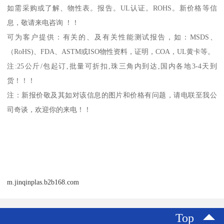
如需采购或了解、物性表。
报告。
UL
认证。
ROHS
。新价格等信
息，敬请来电咨询 ！！
可为客户提供：有关的、及有关性能测试报告，如：
MSDS
、
（
RoHS)
、
FDA
、
ASTM
或
ISO
物性资料，证明，
COA
，
UL
黄卡等。
注
:25
公斤
/
包起订
,
批量可折扣
,
珠三角内到达
,
国内各地
3-4
天到
货！！！
注：新报价敬及其如对该信息的图片和价格有问题，请电联至我公
司奇谈，欢迎你的来电！！
m.jinqinplas.b2b168.com
Top