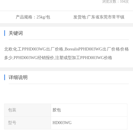
浏览次数：
104
次
产品规格：
25kg/包
发货地:
广东省东莞市常平镇
关键词
北欧化工PPHD003WG出厂价格,BorealisPPHD003WG出厂价格价格
多少,PPHD003WG经销报价,注塑成型加工PPHD003WG价格
详细说明
包装
胶包
型号
HD003WG