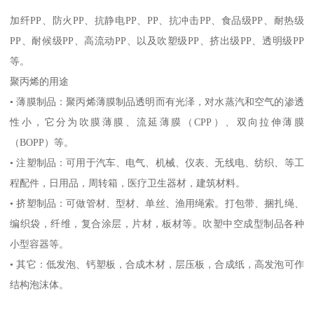
加纤
PP
、防火
PP
、抗静电
PP
、
PP
、抗冲击
PP
、食品级
PP
、耐热级
PP
、耐候级
PP
、高流动
PP
、以及吹塑级
PP
、挤出级
PP
、透明级
PP
等。
聚丙烯的用途
•
薄膜制品：聚丙烯薄膜制品透明而有光泽，对水蒸汽和空气的渗透
性小，它分为吹膜薄膜、流延薄膜（
CPP
）、双向拉伸薄膜
（
BOPP
）等。
•
注塑制品：可用于汽车、电气、机械、仪表、无线电、纺织、等工
程配件，日用品，周转箱，医疗卫生器材，建筑材料。
•
挤塑制品：可做管材、型材、单丝、渔用绳索。打包带、捆扎绳、
编织袋，纤维，复合涂层，片材，板材等。吹塑中空成型制品各种
小型容器等。
•
其它：低发泡、钙塑板，合成木材，层压板，合成纸，高发泡可作
结构泡沫体。