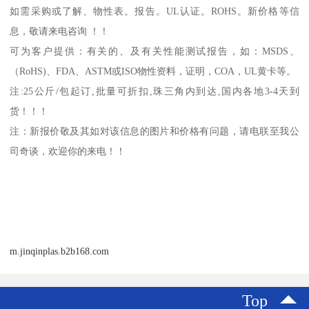
如需采购或了解、物性表。
报告。
UL
认证。
ROHS
。新价格等信
息，敬请来电咨询 ！！
可为客户提供：有关的、及有关性能测试报告，如：
MSDS
、
（
RoHS)
、
FDA
、
ASTM
或
ISO
物性资料，证明，
COA
，
UL
黄卡等。
注
:25
公斤
/
包起订
,
批量可折扣
,
珠三角内到达
,
国内各地
3-4
天到
货！！！
注：新报价敬及其如对该信息的图片和价格有问题，请电联至我公
司奇谈，欢迎你的来电！！
m.jinqinplas.b2b168.com
Top