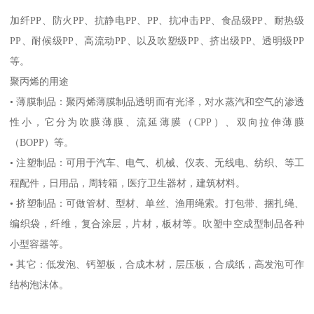
加纤
PP
、防火
PP
、抗静电
PP
、
PP
、抗冲击
PP
、食品级
PP
、耐热级
PP
、耐候级
PP
、高流动
PP
、以及吹塑级
PP
、挤出级
PP
、透明级
PP
等。
聚丙烯的用途
•
薄膜制品：聚丙烯薄膜制品透明而有光泽，对水蒸汽和空气的渗透
性小，它分为吹膜薄膜、流延薄膜（
CPP
）、双向拉伸薄膜
（
BOPP
）等。
•
注塑制品：可用于汽车、电气、机械、仪表、无线电、纺织、等工
程配件，日用品，周转箱，医疗卫生器材，建筑材料。
•
挤塑制品：可做管材、型材、单丝、渔用绳索。打包带、捆扎绳、
编织袋，纤维，复合涂层，片材，板材等。吹塑中空成型制品各种
小型容器等。
•
其它：低发泡、钙塑板，合成木材，层压板，合成纸，高发泡可作
结构泡沫体。