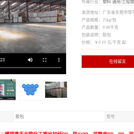
所属行业：
塑料
通用/工程
发货地址：广东省东莞市常
产品规格：25kg/包
产品数量：0.00千克
包装说明：胶包
价格：￥
0.10
元/千克 起
在线留言
胶包
型号