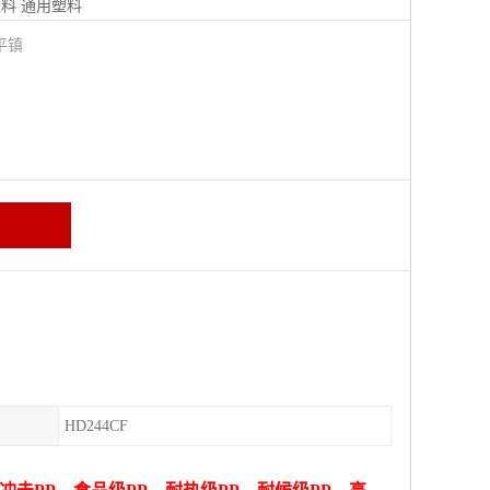
塑料
通用塑料
平镇
HD244CF