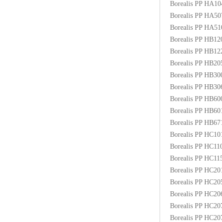
Borealis PP HA1
ABS塑胶粒
Borealis PP HA5
Borealis PP HA5
LLDPE线性低密度聚乙烯
Borealis PP HB1
Borealis PP HB1
LDPE低密度聚乙烯
Borealis PP HB2
Borealis PP HB3
TPE材料
Borealis PP HB3
TPU
Borealis PP HB6
Borealis PP HB6
POK
Borealis PP HB6
Borealis PP HC1
美国陶氏杜邦EVA
Borealis PP HC1
Borealis PP HC1
闽台亚聚EVA
Borealis PP HC2
Borealis PP HC2
韩国韩华EVA
Borealis PP HC2
Borealis PP HC2
山东联泓
Borealis PP HC2