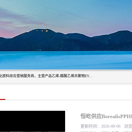
东莞市恒屹国际贸易有限公司（简称：恒屹国际）是一家石化原料综合营销服务商，主营产品乙烯-醋酸乙烯共聚物EVA、聚酰胺PA（尼龙）、醚酯型热塑弹性体TPEE等，公司秉承以市场为导向的战略思想，致力于大宗石化原料在中国市场的营销服务业务，为客户提供一站式的全面服务。
恒屹供应BorealisP
更新时间：2026-08-06 浏