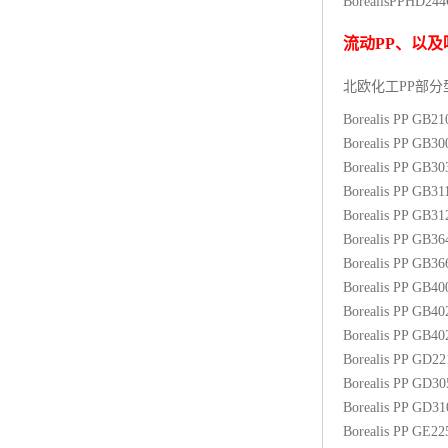
BorealisPP
HD244
杨子巴斯夫EVA
流动
PP
、以及
TPV塑胶粒
北欧化工PP
部分
法国阿科玛EVA
Borealis PP GB2
Borealis PP GB3
美国杜邦PET
Borealis PP GB3
Borealis PP GB31
聚酰胺PA（尼龙）系列：
Borealis PP GB3
Borealis PP GB3
聚丙烯PP
Borealis PP GB3
美国杜邦POM
Borealis PP GB4
Borealis PP GB4
三井陶氏EVA
Borealis PP GB4
Borealis PP GD2
Hytrel TPEE
Borealis PP GD3
Borealis PP GD3
聚乙烯HDPE
Borealis PP GE2