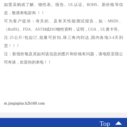
如需采购或了解、物性表。
报告。
UL
认证。
ROHS
。新价格等信
息，敬请来电咨询 ！！
可为客户提供：有关的、及有关性能测试报告，如：
MSDS
、
（
RoHS)
、
FDA
、
ASTM
或
ISO
物性资料，证明，
COA
，
UL
黄卡等。
注
:25
公斤
/
包起订
,
批量可折扣
,
珠三角内到达
,
国内各地
3-4
天到
货！！！
注：新报价敬及其如对该信息的图片和价格有问题，请电联至我公
司奇谈，欢迎你的来电！！
m.jinqinplas.b2b168.com
Top