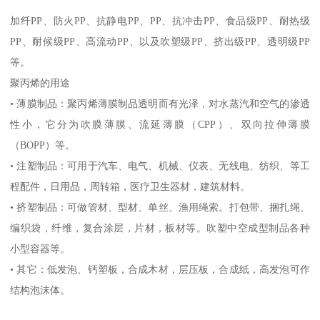
加纤
PP
、防火
PP
、抗静电
PP
、
PP
、抗冲击
PP
、食品级
PP
、耐热级
PP
、耐候级
PP
、高流动
PP
、以及吹塑级
PP
、挤出级
PP
、透明级
PP
等。
聚丙烯的用途
•
薄膜制品：聚丙烯薄膜制品透明而有光泽，对水蒸汽和空气的渗透
性小，它分为吹膜薄膜、流延薄膜（
CPP
）、双向拉伸薄膜
（
BOPP
）等。
•
注塑制品：可用于汽车、电气、机械、仪表、无线电、纺织、等工
程配件，日用品，周转箱，医疗卫生器材，建筑材料。
•
挤塑制品：可做管材、型材、单丝、渔用绳索。打包带、捆扎绳、
编织袋，纤维，复合涂层，片材，板材等。吹塑中空成型制品各种
小型容器等。
•
其它：低发泡、钙塑板，合成木材，层压板，合成纸，高发泡可作
结构泡沫体。