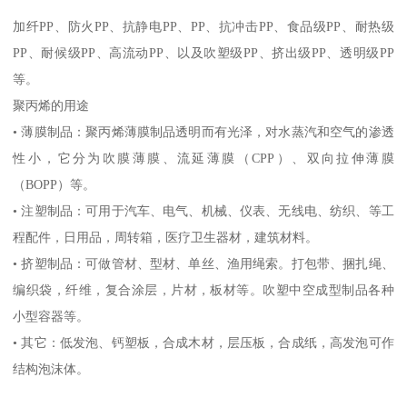
加纤
PP
、防火
PP
、抗静电
PP
、
PP
、抗冲击
PP
、食品级
PP
、耐热级
PP
、耐候级
PP
、高流动
PP
、以及吹塑级
PP
、挤出级
PP
、透明级
PP
等。
聚丙烯的用途
•
薄膜制品：聚丙烯薄膜制品透明而有光泽，对水蒸汽和空气的渗透
性小，它分为吹膜薄膜、流延薄膜（
CPP
）、双向拉伸薄膜
（
BOPP
）等。
•
注塑制品：可用于汽车、电气、机械、仪表、无线电、纺织、等工
程配件，日用品，周转箱，医疗卫生器材，建筑材料。
•
挤塑制品：可做管材、型材、单丝、渔用绳索。打包带、捆扎绳、
编织袋，纤维，复合涂层，片材，板材等。吹塑中空成型制品各种
小型容器等。
•
其它：低发泡、钙塑板，合成木材，层压板，合成纸，高发泡可作
结构泡沫体。