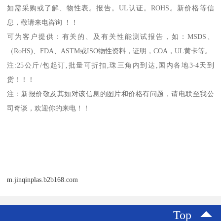
如需采购或了解、物性表。
报告。
UL
认证。
ROHS
。新价格等信
息，敬请来电咨询 ！！
可为客户提供：有关的、及有关性能测试报告，如：
MSDS
、
（
RoHS)
、
FDA
、
ASTM
或
ISO
物性资料，证明，
COA
，
UL
黄卡等。
注
:25
公斤
/
包起订
,
批量可折扣
,
珠三角内到达
,
国内各地
3-4
天到
货！！！
注：新报价敬及其如对该信息的图片和价格有问题，请电联至我公
司奇谈，欢迎你的来电！！
m.jinqinplas.b2b168.com
Top