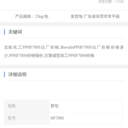
浏览次数：
125
次
产品规格：
25kg/包
发货地:
广东省东莞市常平镇
关键词
北欧化工PPHF700S出厂价格,BorealisPPHF700S出厂价格价格多
少,PPHF700S经销报价,注塑成型加工PPHF700S价格
详细说明
包装
胶包
型号
HF700S