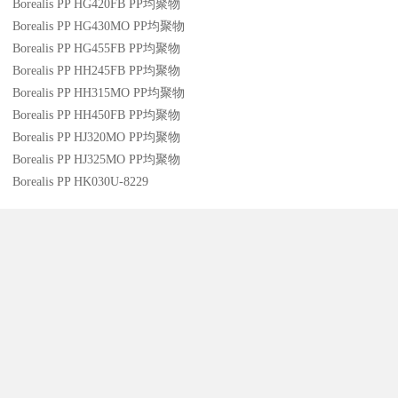
Borealis PP HG420FB
PP
均聚物
Borealis PP HG430MO
PP
均聚物
Borealis PP HG455FB
PP
均聚物
Borealis PP HH245FB
PP
均聚物
Borealis PP HH315MO
PP
均聚物
Borealis PP HH450FB
PP
均聚物
Borealis PP HJ320MO
PP
均聚物
Borealis PP HJ325MO
PP
均聚物
Borealis PP HK030U-8229
PP
，未
Borealis PP HK060AE
PP
均聚物
Borealis PP LE0310-99
PP
，未
Borealis PP MB230U
PP
共聚物
Borealis PP MB231U
PP
共聚物
Borealis PP MB238U
PP
，未
Borealis PP MB250WG
PP
，未
Borealis PP MB310U
PP
共聚物
Borealis PP MB350WG
PP
，未
Borealis PP MB431U
PP
共聚物