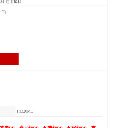
塑料
通用塑料
平镇
HJ320MO