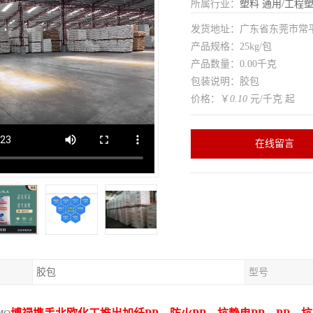
所属行业：
塑料
通用/工程
发货地址：广东省东莞市常
产品规格：25kg/包
产品数量：0.00千克
包装说明：胶包
价格：￥
0.10
元/千克 起
在线留言
胶包
型号