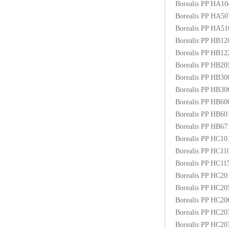
Borealis PP HA1
ABS塑胶粒
Borealis PP HA5
Borealis PP HA5
LLDPE线性低密度聚乙烯
Borealis PP HB1
Borealis PP HB1
LDPE低密度聚乙烯
Borealis PP HB2
Borealis PP HB3
TPE材料
Borealis PP HB3
TPU
Borealis PP HB6
Borealis PP HB6
POK
Borealis PP HB6
Borealis PP HC1
美国陶氏杜邦EVA
Borealis PP HC1
Borealis PP HC1
闽台亚聚EVA
Borealis PP HC2
Borealis PP HC2
韩国韩华EVA
Borealis PP HC2
Borealis PP HC2
山东联泓
Borealis PP HC2