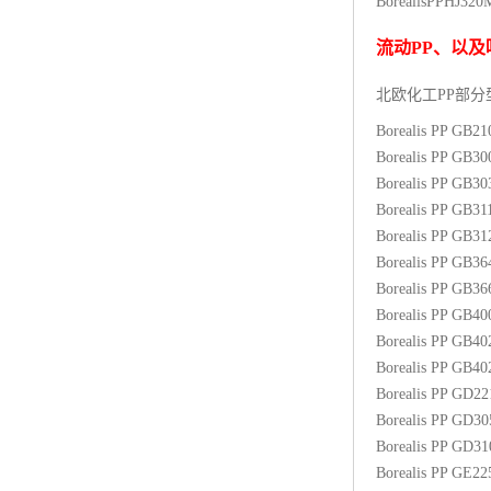
BorealisPP
HJ320
杨子巴斯夫EVA
流动
PP
、以及
TPV塑胶粒
北欧化工PP
部分
法国阿科玛EVA
Borealis PP GB2
Borealis PP GB3
美国杜邦PET
Borealis PP GB3
Borealis PP GB31
聚酰胺PA（尼龙）系列：
Borealis PP GB3
Borealis PP GB3
聚丙烯PP
Borealis PP GB3
美国杜邦POM
Borealis PP GB4
Borealis PP GB4
三井陶氏EVA
Borealis PP GB4
Borealis PP GD2
Hytrel TPEE
Borealis PP GD3
Borealis PP GD3
聚乙烯HDPE
Borealis PP GE2