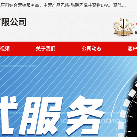
东莞市恒屹国际贸易有限公司（简称：恒屹国际）是一家石化原料综合营销服务商，主营产品乙烯-醋酸乙烯共聚物EVA、聚酰胺PA（尼龙）、醚酯型热塑弹性体TPEE等，公司秉承以市场为导向的战略思想，致力于大宗石化原料在中国市场的营销服务业务，为客户提供一站式的全面服务。
有限公司
视频
关于我们
公司动态
客