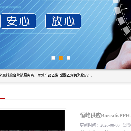
东莞市恒屹国际贸易有限公司（简称：恒屹国际）是一家石化原料综合营销服务商，主营产品乙烯-醋酸乙烯共聚物EVA、聚酰胺PA（尼龙）、醚酯型热塑弹性体TPEE等，公司秉承以市场为导向的战略思想，致力于大宗石化原料在中国市场的营销服务业务，为客户提供一站式的全面服务。
恒屹供应BorealisP
更新时间：2026-08-08 浏