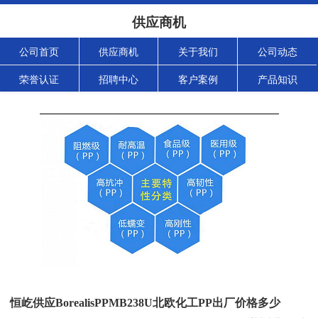
供应商机
公司首页
供应商机
关于我们
公司动态
荣誉认证
招聘中心
客户案例
产品知识
恒屹供应BorealisPPMB238U北欧化工PP出厂价格多少