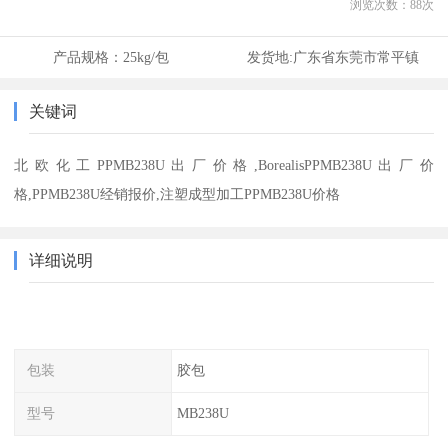
浏览次数：
88
次
产品规格：
25kg/包
发货地:
广东省东莞市常平镇
关键词
北欧化工PPMB238U出厂价格,BorealisPPMB238U出厂价
格,PPMB238U经销报价,注塑成型加工PPMB238U价格
详细说明
包装
胶包
型号
MB238U