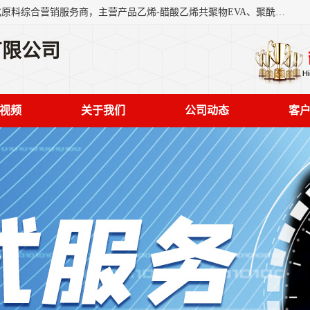
东莞市恒屹国际贸易有限公司（简称：恒屹国际）是一家石化原料综合营销服务商，主营产品乙烯-醋酸乙烯共聚物EVA、聚酰胺PA（尼龙）、醚酯型热塑弹性体TPEE等，公司秉承以市场为导向的战略思想，致力于大宗石化原料在中国市场的营销服务业务，为客户提供一站式的全面服务。
有限公司
视频
关于我们
公司动态
客