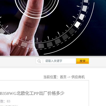
当前位置：
首页
->
供应商机
PPMB350WG北欧化工PP出厂价格多少
览数：83