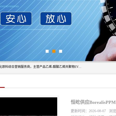
东莞市恒屹国际贸易有限公司（简称：恒屹国际）是一家石化原料综合营销服务商，主营产品乙烯-醋酸乙烯共聚物EVA、聚酰胺PA（尼龙）、醚酯型热塑弹性体TPEE等，公司秉承以市场为导向的战略思想，致力于大宗石化原料在中国市场的营销服务业务，为客户提供一站式的全面服务。
恒屹供应Borealis
更新时间：2026-08-07 浏