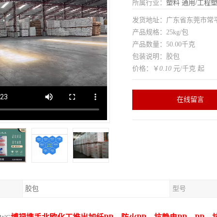
所属行业：
塑料
通用/工程
发货地址：广东省东莞市常
产品规格：25kg/包
产品数量：50.00千克
包装说明：胶包
价格：￥
0.10
元/千克 起
在线留言
胶包
型号