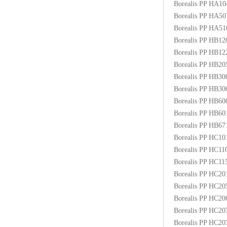
Borealis PP HA1
ABS塑胶粒
Borealis PP HA5
Borealis PP HA5
LLDPE线性低密度聚乙烯
Borealis PP HB1
Borealis PP HB1
LDPE低密度聚乙烯
Borealis PP HB2
Borealis PP HB3
TPE材料
Borealis PP HB3
TPU
Borealis PP HB6
Borealis PP HB6
POK
Borealis PP HB6
Borealis PP HC1
美国陶氏杜邦EVA
Borealis PP HC1
Borealis PP HC1
闽台亚聚EVA
Borealis PP HC2
Borealis PP HC2
韩国韩华EVA
Borealis PP HC2
Borealis PP HC2
山东联泓
Borealis PP HC2