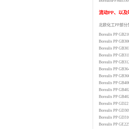
BorealisPP
MB35
杨子巴斯夫EVA
流动
PP
、以及
TPV塑胶粒
北欧化工PP
部分
法国阿科玛EVA
Borealis PP GB2
Borealis PP GB3
美国杜邦PET
Borealis PP GB3
Borealis PP GB31
聚酰胺PA（尼龙）系列：
Borealis PP GB3
Borealis PP GB3
聚丙烯PP
Borealis PP GB3
美国杜邦POM
Borealis PP GB4
Borealis PP GB4
三井陶氏EVA
Borealis PP GB4
Borealis PP GD2
Hytrel TPEE
Borealis PP GD3
Borealis PP GD3
聚乙烯HDPE
Borealis PP GE2