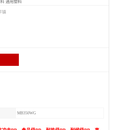
塑料
通用塑料
平镇
MB350WG