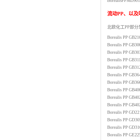
BorealisPP
MD901
杨子巴斯夫EVA
流动
PP
、以及
TPV塑胶粒
北欧化工PP
部分
法国阿科玛EVA
Borealis PP GB2
Borealis PP GB3
美国杜邦PET
Borealis PP GB3
Borealis PP GB31
聚酰胺PA（尼龙）系列：
Borealis PP GB3
Borealis PP GB3
聚丙烯PP
Borealis PP GB3
美国杜邦POM
Borealis PP GB4
Borealis PP GB4
三井陶氏EVA
Borealis PP GB4
Borealis PP GD2
Hytrel TPEE
Borealis PP GD3
Borealis PP GD3
聚乙烯HDPE
Borealis PP GE2