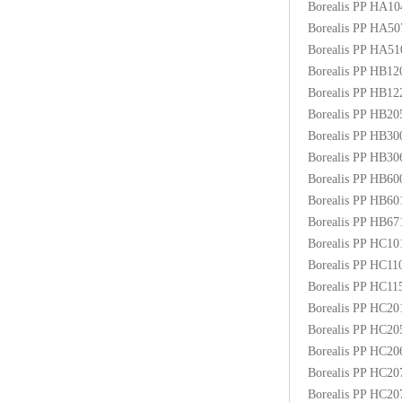
Borealis PP HA1
ABS塑胶粒
Borealis PP HA5
Borealis PP HA5
LLDPE线性低密度聚乙烯
Borealis PP HB1
Borealis PP HB1
LDPE低密度聚乙烯
Borealis PP HB2
Borealis PP HB3
TPE材料
Borealis PP HB3
TPU
Borealis PP HB6
Borealis PP HB6
POK
Borealis PP HB6
Borealis PP HC1
美国陶氏杜邦EVA
Borealis PP HC1
Borealis PP HC1
闽台亚聚EVA
Borealis PP HC2
Borealis PP HC2
韩国韩华EVA
Borealis PP HC2
Borealis PP HC2
山东联泓
Borealis PP HC2