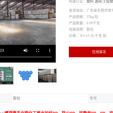
所属行业：
塑料
通用/工程
发货地址：广东省东莞市常
产品规格：25kg/包
产品数量：0.00千克
包装说明：胶包
价格：￥
0.10
元/千克 起
在线留言
胶包
型号