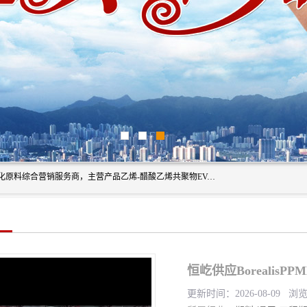
东莞市恒屹国际贸易有限公司（简称：恒屹国际）是一家石化原料综合营销服务商，主营产品乙烯-醋酸乙烯共聚物EVA、聚酰胺PA（尼龙）、醚酯型热塑弹性体TPEE等，公司秉承以市场为导向的战略思想，致力于大宗石化原料在中国市场的营销服务业务，为客户提供一站式的全面服务。
恒屹供应BorealisP
更新时间：2026-08-09 浏