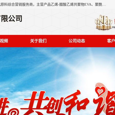
东莞市恒屹国际贸易有限公司（简称：恒屹国际）是一家石化原料综合营销服务商，主营产品乙烯-醋酸乙烯共聚物EVA、聚酰胺PA（尼龙）、醚酯型热塑弹性体TPEE等，公司秉承以市场为导向的战略思想，致力于大宗石化原料在中国市场的营销服务业务，为客户提供一站式的全面服务。
有限公司
视频
关于我们
公司动态
客