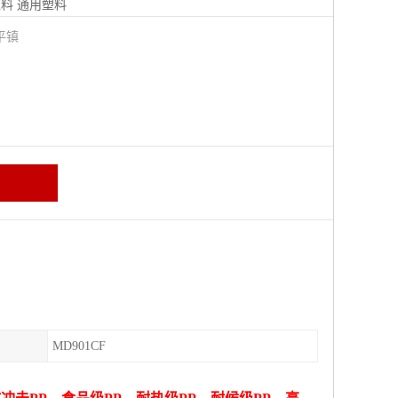
塑料
通用塑料
平镇
MD901CF