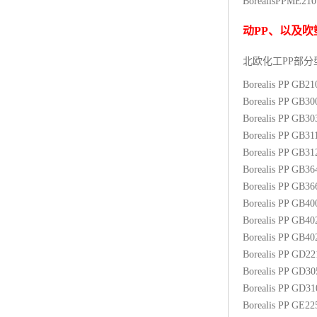
BorealisPP
ME21
杨子巴斯夫EVA
动
PP
、以及吹
TPV塑胶粒
北欧化工PP
部分
法国阿科玛EVA
Borealis PP GB2
Borealis PP GB3
美国杜邦PET
Borealis PP GB3
Borealis PP GB31
聚酰胺PA（尼龙）系列：
Borealis PP GB3
Borealis PP GB3
聚丙烯PP
Borealis PP GB3
美国杜邦POM
Borealis PP GB4
Borealis PP GB4
三井陶氏EVA
Borealis PP GB4
Borealis PP GD2
Hytrel TPEE
Borealis PP GD3
Borealis PP GD3
聚乙烯HDPE
Borealis PP GE2