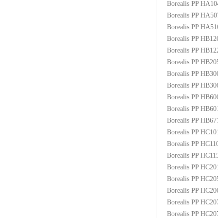
Borealis PP HA1
ABS塑胶粒
Borealis PP HA5
Borealis PP HA5
LLDPE线性低密度聚乙烯
Borealis PP HB1
Borealis PP HB1
LDPE低密度聚乙烯
Borealis PP HB2
Borealis PP HB3
TPE材料
Borealis PP HB3
TPU
Borealis PP HB6
Borealis PP HB6
POK
Borealis PP HB6
Borealis PP HC1
美国陶氏杜邦EVA
Borealis PP HC1
Borealis PP HC1
闽台亚聚EVA
Borealis PP HC2
Borealis PP HC2
韩国韩华EVA
Borealis PP HC2
Borealis PP HC2
山东联泓
Borealis PP HC2