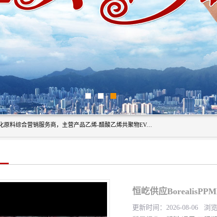
东莞市恒屹国际贸易有限公司（简称：恒屹国际）是一家石化原料综合营销服务商，主营产品乙烯-醋酸乙烯共聚物EVA、聚酰胺PA（尼龙）、醚酯型热塑弹性体TPEE等，公司秉承以市场为导向的战略思想，致力于大宗石化原料在中国市场的营销服务业务，为客户提供一站式的全面服务。
恒屹供应BorealisP
更新时间：2026-08-06 浏