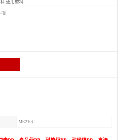
塑料
通用塑料
平镇
ME210U