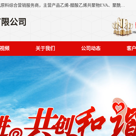
东莞市恒屹国际贸易有限公司（简称：恒屹国际）是一家石化原料综合营销服务商，主营产品乙烯-醋酸乙烯共聚物EVA、聚酰胺PA（尼龙）、醚酯型热塑弹性体TPEE等，公司秉承以市场为导向的战略思想，致力于大宗石化原料在中国市场的营销服务业务，为客户提供一站式的全面服务。
有限公司
视频
关于我们
公司动态
客