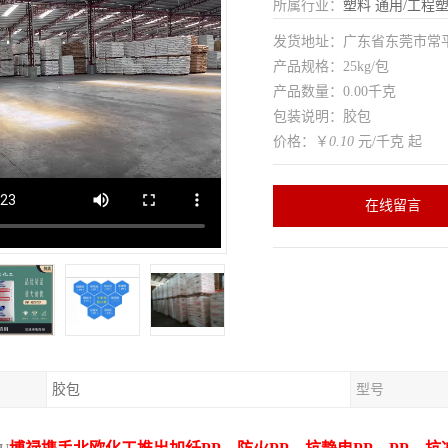
所属行业：
塑料
通用/工程
发货地址：广东省东莞市常
产品规格：25kg/包
产品数量：0.00千克
包装说明：胶包
价格：￥
0.10
元/千克 起
在线留言
胶包
型号