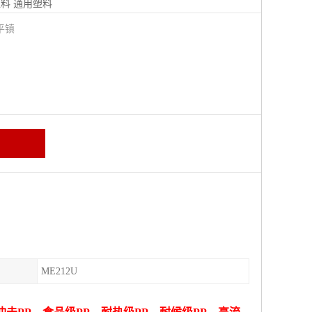
塑料
通用塑料
平镇
ME212U