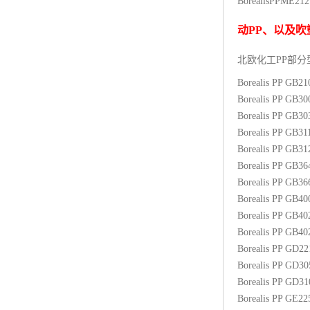
BorealisPP
ME21
杨子巴斯夫EVA
动
PP
、以及吹
TPV塑胶粒
北欧化工PP
部分
法国阿科玛EVA
Borealis PP GB2
Borealis PP GB3
美国杜邦PET
Borealis PP GB3
Borealis PP GB31
聚酰胺PA（尼龙）系列：
Borealis PP GB3
Borealis PP GB3
聚丙烯PP
Borealis PP GB3
美国杜邦POM
Borealis PP GB4
Borealis PP GB4
三井陶氏EVA
Borealis PP GB4
Borealis PP GD2
Hytrel TPEE
Borealis PP GD3
Borealis PP GD3
聚乙烯HDPE
Borealis PP GE2