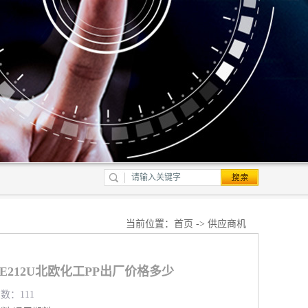
当前位置：
首页
->
供应商机
PME212U北欧化工PP出厂价格多少
览数：111