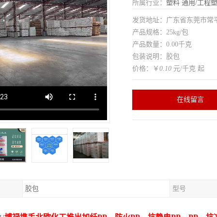
所属行业：
塑料
通用/工程
发货地址：广东省东莞市常
产品规格：25kg/包
产品数量：0.00千克
包装说明：胶包
价格：￥
0.10
元/千克 起
在线留言
胶包
型号