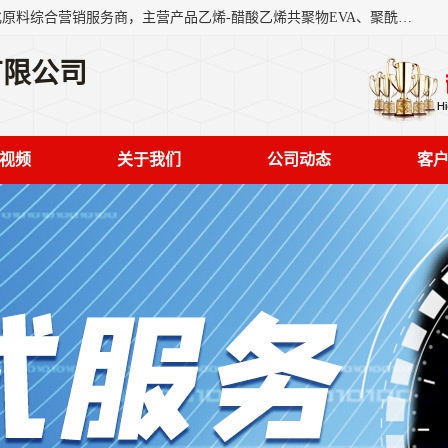
东莞市恒屹国际贸易有限公司（简称：恒屹国际）是一家石化原料综合营销服务商，主营产品乙烯-醋酸乙烯共聚物EVA、聚酰胺PA（尼龙）、醚酯型热塑弹性体TPEE等，公司秉承以市场为导向的战略思想，致力于大宗石化原料在中国市场的营销服务业务，为客户提供一站式的全面服务。
有限公司
视频
关于我们
公司动态
客