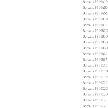
Borealis PP HA1
ABS塑胶粒
Borealis PP HA5
Borealis PP HA5
LLDPE线性低密度聚乙烯
Borealis PP HB1
Borealis PP HB1
LDPE低密度聚乙烯
Borealis PP HB2
Borealis PP HB3
TPE材料
Borealis PP HB3
TPU
Borealis PP HB6
Borealis PP HB6
POK
Borealis PP HB6
Borealis PP HC1
美国陶氏杜邦EVA
Borealis PP HC1
Borealis PP HC1
闽台亚聚EVA
Borealis PP HC2
Borealis PP HC2
韩国韩华EVA
Borealis PP HC2
Borealis PP HC2
山东联泓
Borealis PP HC2