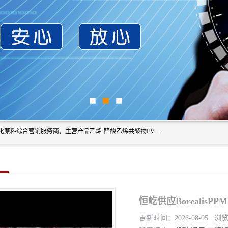
东莞市恒屹国际贸易有限公司（简称：恒屹国际）是一家石化原料综合营销服务商，主营产品乙烯-醋酸乙烯共聚物EVA、聚酰胺PA（尼龙）、醚酯型热塑弹性体TPEE等，公司秉承以市场为导向的战略思想，致力于大宗石化原料在中国市场的营销服务业务，为客户提供一站式的全面服务。
恒屹供应BorealisP
更新时间：2026-08-05 浏