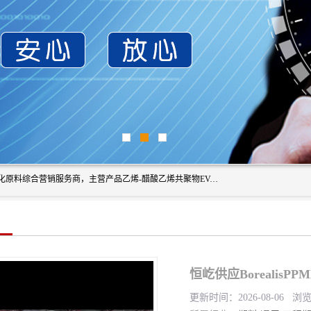
东莞市恒屹国际贸易有限公司（简称：恒屹国际）是一家石化原料综合营销服务商，主营产品乙烯-醋酸乙烯共聚物EVA、聚酰胺PA（尼龙）、醚酯型热塑弹性体TPEE等，公司秉承以市场为导向的战略思想，致力于大宗石化原料在中国市场的营销服务业务，为客户提供一站式的全面服务。
恒屹供应BorealisP
更新时间：2026-08-06 浏