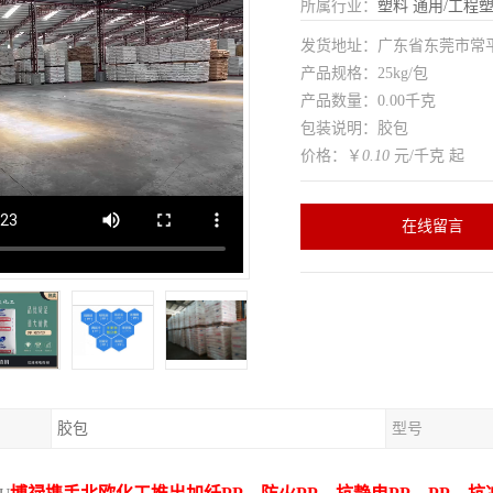
所属行业：
塑料
通用/工程
发货地址：广东省东莞市常
产品规格：25kg/包
产品数量：0.00千克
包装说明：胶包
价格：￥
0.10
元/千克 起
在线留言
胶包
型号