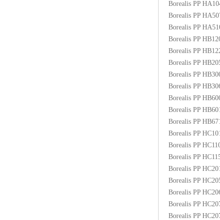
Borealis PP HA1
ABS塑胶粒
Borealis PP HA5
Borealis PP HA5
LLDPE线性低密度聚乙烯
Borealis PP HB1
Borealis PP HB1
LDPE低密度聚乙烯
Borealis PP HB2
Borealis PP HB3
TPE材料
Borealis PP HB3
TPU
Borealis PP HB6
Borealis PP HB6
POK
Borealis PP HB6
Borealis PP HC1
美国陶氏杜邦EVA
Borealis PP HC1
Borealis PP HC1
闽台亚聚EVA
Borealis PP HC2
Borealis PP HC2
韩国韩华EVA
Borealis PP HC2
Borealis PP HC2
山东联泓
Borealis PP HC2