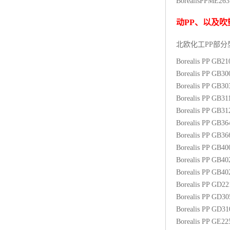
BorealisPP
ME26
杨子巴斯夫EVA
动
PP
、以及吹
TPV塑胶粒
北欧化工PP
部分
法国阿科玛EVA
Borealis PP GB2
Borealis PP GB3
美国杜邦PET
Borealis PP GB3
Borealis PP GB31
聚酰胺PA（尼龙）系列：
Borealis PP GB3
Borealis PP GB3
聚丙烯PP
Borealis PP GB3
美国杜邦POM
Borealis PP GB4
Borealis PP GB4
三井陶氏EVA
Borealis PP GB4
Borealis PP GD2
Hytrel TPEE
Borealis PP GD3
Borealis PP GD3
聚乙烯HDPE
Borealis PP GE2