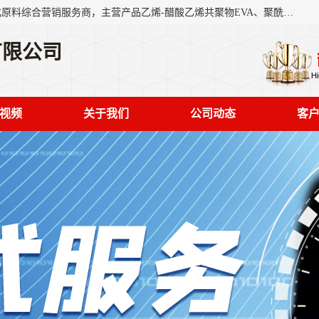
东莞市恒屹国际贸易有限公司（简称：恒屹国际）是一家石化原料综合营销服务商，主营产品乙烯-醋酸乙烯共聚物EVA、聚酰胺PA（尼龙）、醚酯型热塑弹性体TPEE等，公司秉承以市场为导向的战略思想，致力于大宗石化原料在中国市场的营销服务业务，为客户提供一站式的全面服务。
有限公司
视频
关于我们
公司动态
客