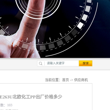
当前位置：
首页
->
供应商机
PME263U北欧化工PP出厂价格多少
览数：103