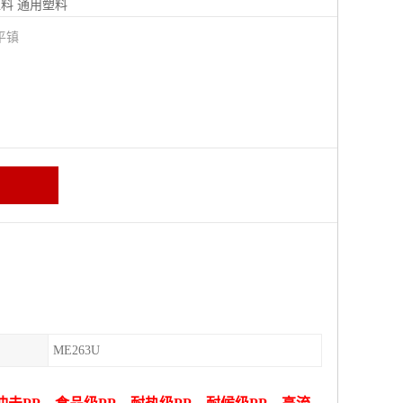
塑料
通用塑料
平镇
ME263U