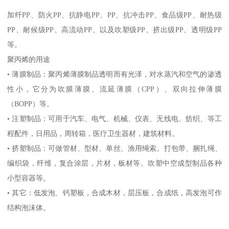
加纤
PP
、防火
PP
、抗静电
PP
、
PP
、抗冲击
PP
、食品级
PP
、耐热级
PP
、耐候级
PP
、高流动
PP
、以及吹塑级
PP
、挤出级
PP
、透明级
PP
等。
聚丙烯的用途
•
薄膜制品：聚丙烯薄膜制品透明而有光泽，对水蒸汽和空气的渗透
性小，它分为吹膜薄膜、流延薄膜（
CPP
）、双向拉伸薄膜
（
BOPP
）等。
•
注塑制品：可用于汽车、电气、机械、仪表、无线电、纺织、等工
程配件，日用品，周转箱，医疗卫生器材，建筑材料。
•
挤塑制品：可做管材、型材、单丝、渔用绳索。打包带、捆扎绳、
编织袋，纤维，复合涂层，片材，板材等。吹塑中空成型制品各种
小型容器等。
•
其它：低发泡、钙塑板，合成木材，层压板，合成纸，高发泡可作
结构泡沫体。