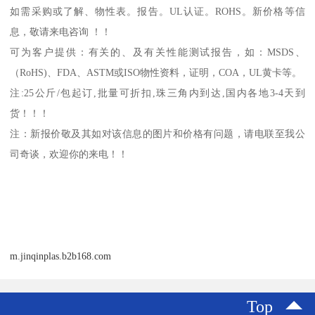
如需采购或了解、物性表。
报告。
UL
认证。
ROHS
。新价格等信
息，敬请来电咨询 ！！
可为客户提供：有关的、及有关性能测试报告，如：
MSDS
、
（
RoHS)
、
FDA
、
ASTM
或
ISO
物性资料，证明，
COA
，
UL
黄卡等。
注
:25
公斤
/
包起订
,
批量可折扣
,
珠三角内到达
,
国内各地
3-4
天到
货！！！
注：新报价敬及其如对该信息的图片和价格有问题，请电联至我公
司奇谈，欢迎你的来电！！
m.jinqinplas.b2b168.com
Top