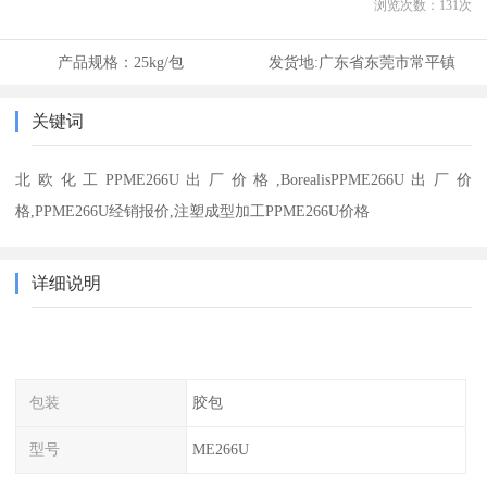
浏览次数：
131
次
产品规格：
25kg/包
发货地:
广东省东莞市常平镇
关键词
北欧化工PPME266U出厂价格,BorealisPPME266U出厂价
格,PPME266U经销报价,注塑成型加工PPME266U价格
详细说明
包装
胶包
型号
ME266U