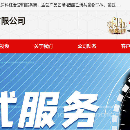
东莞市恒屹国际贸易有限公司（简称：恒屹国际）是一家石化原料综合营销服务商，主营产品乙烯-醋酸乙烯共聚物EVA、聚酰胺PA（尼龙）、醚酯型热塑弹性体TPEE等，公司秉承以市场为导向的战略思想，致力于大宗石化原料在中国市场的营销服务业务，为客户提供一站式的全面服务。
有限公司
视频
关于我们
公司动态
客