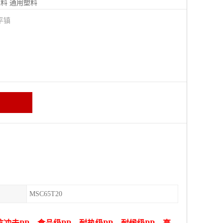
塑料
通用塑料
平镇
MSC65T20