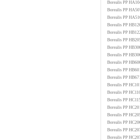
Borealis PP HA1
ABS塑胶粒
Borealis PP HA5
Borealis PP HA5
LLDPE线性低密度聚乙烯
Borealis PP HB1
Borealis PP HB1
LDPE低密度聚乙烯
Borealis PP HB2
Borealis PP HB3
TPE材料
Borealis PP HB3
TPU
Borealis PP HB6
Borealis PP HB6
POK
Borealis PP HB6
Borealis PP HC1
美国陶氏杜邦EVA
Borealis PP HC1
Borealis PP HC1
闽台亚聚EVA
Borealis PP HC2
Borealis PP HC2
韩国韩华EVA
Borealis PP HC2
Borealis PP HC2
山东联泓
Borealis PP HC2