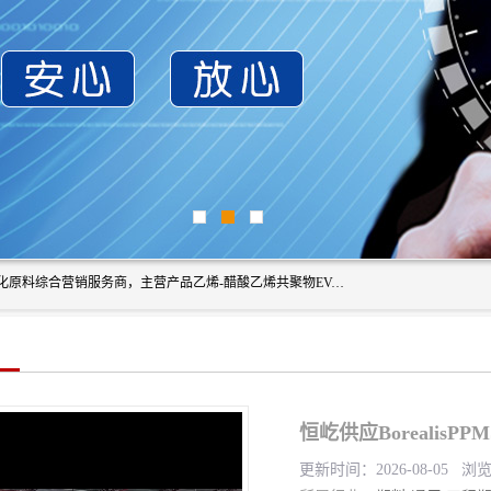
东莞市恒屹国际贸易有限公司（简称：恒屹国际）是一家石化原料综合营销服务商，主营产品乙烯-醋酸乙烯共聚物EVA、聚酰胺PA（尼龙）、醚酯型热塑弹性体TPEE等，公司秉承以市场为导向的战略思想，致力于大宗石化原料在中国市场的营销服务业务，为客户提供一站式的全面服务。
恒屹供应BorealisP
更新时间：2026-08-05 浏