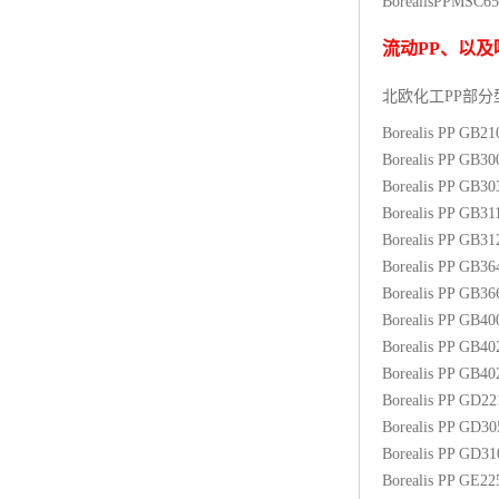
BorealisPP
MSC65
杨子巴斯夫EVA
流动
PP
、以及
TPV塑胶粒
北欧化工PP
部分
法国阿科玛EVA
Borealis PP GB2
Borealis PP GB3
美国杜邦PET
Borealis PP GB3
Borealis PP GB31
聚酰胺PA（尼龙）系列：
Borealis PP GB3
Borealis PP GB3
聚丙烯PP
Borealis PP GB3
美国杜邦POM
Borealis PP GB4
Borealis PP GB4
三井陶氏EVA
Borealis PP GB4
Borealis PP GD2
Hytrel TPEE
Borealis PP GD3
Borealis PP GD3
聚乙烯HDPE
Borealis PP GE2