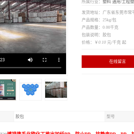
所属行业：
塑料
通用/工程
发货地址：广东省东莞市常
产品规格：25kg/包
产品数量：0.00千克
包装说明：胶包
价格：￥
0.10
元/千克 起
在线留言
胶包
型号