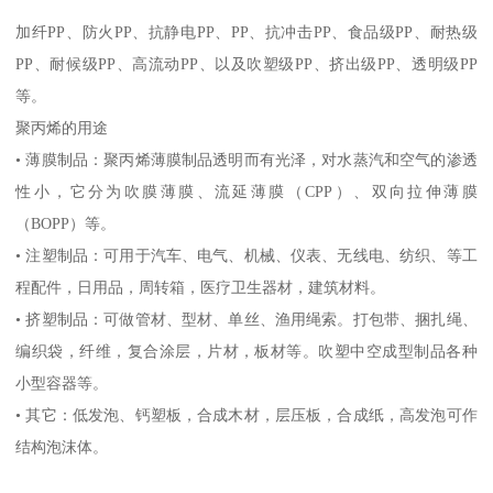
加纤
PP
、防火
PP
、抗静电
PP
、
PP
、抗冲击
PP
、食品级
PP
、耐热级
PP
、耐候级
PP
、高流动
PP
、以及吹塑级
PP
、挤出级
PP
、透明级
PP
等。
聚丙烯的用途
•
薄膜制品：聚丙烯薄膜制品透明而有光泽，对水蒸汽和空气的渗透
性小，它分为吹膜薄膜、流延薄膜（
CPP
）、双向拉伸薄膜
（
BOPP
）等。
•
注塑制品：可用于汽车、电气、机械、仪表、无线电、纺织、等工
程配件，日用品，周转箱，医疗卫生器材，建筑材料。
•
挤塑制品：可做管材、型材、单丝、渔用绳索。打包带、捆扎绳、
编织袋，纤维，复合涂层，片材，板材等。吹塑中空成型制品各种
小型容器等。
•
其它：低发泡、钙塑板，合成木材，层压板，合成纸，高发泡可作
结构泡沫体。