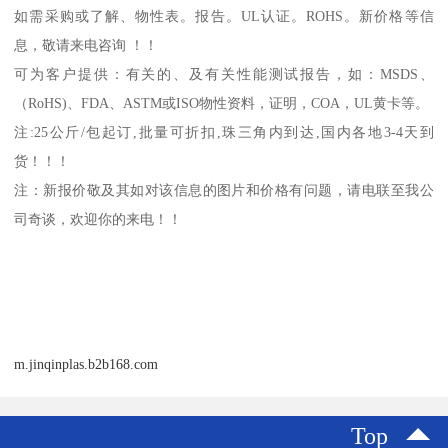
如需采购或了解、物性表。
报告。
UL
认证。
ROHS
。新价格等信
息，敬请来电咨询 ！！
可为客户提供：有关的、及有关性能测试报告，如：
MSDS
、
（
RoHS)
、
FDA
、
ASTM
或
ISO
物性资料，证明，
COA
，
UL
黄卡等。
注
:25
公斤
/
包起订
,
批量可折扣
,
珠三角内到达
,
国内各地
3-4
天到
货！！！
注：新报价敬及其如对该信息的图片和价格有问题，请电联至我公
司奇谈，欢迎你的来电！！
m.jinqinplas.b2b168.com
Top