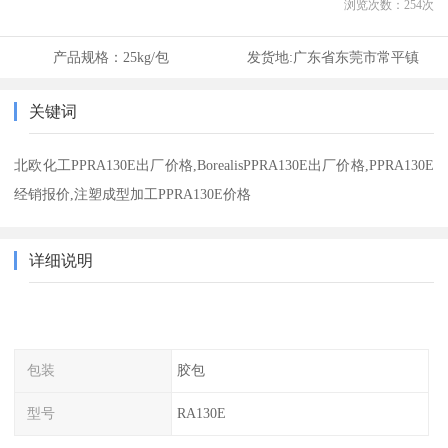
浏览次数：
254
次
产品规格：
25kg/包
发货地:
广东省东莞市常平镇
关键词
北欧化工PPRA130E出厂价格,BorealisPPRA130E出厂价格,PPRA130E
经销报价,注塑成型加工PPRA130E价格
详细说明
包装
胶包
型号
RA130E