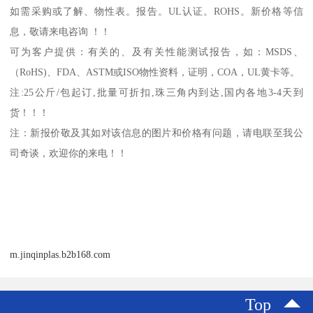
如需采购或了解、物性表。
报告。
UL
认证。
ROHS
。新价格等信
息，敬请来电咨询 ！！
可为客户提供：有关的、及有关性能测试报告，如：
MSDS
、
（
RoHS)
、
FDA
、
ASTM
或
ISO
物性资料，证明，
COA
，
UL
黄卡等。
注
:25
公斤
/
包起订
,
批量可折扣
,
珠三角内到达
,
国内各地
3-4
天到
货！！！
注：新报价敬及其如对该信息的图片和价格有问题，请电联至我公
司奇谈，欢迎你的来电！！
m.jinqinplas.b2b168.com
Top