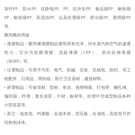
加纤
PP
、防火
PP
、抗静电
PP
、
PP
、抗冲击
PP
、食品级
PP
、耐热级
PP
、耐候级
PP
、高流动
PP
、以及吹塑级
PP
、挤出级
PP
、透明级
PP
等。
聚丙烯的用途
•
薄膜制品：聚丙烯薄膜制品透明而有光泽，对水蒸汽和空气的渗透
性小，它分为吹膜薄膜、流延薄膜（
CPP
）、双向拉伸薄膜
（
BOPP
）等。
•
注塑制品：可用于汽车、电气、机械、仪表、无线电、纺织、等工
程配件，日用品，周转箱，医疗卫生器材，建筑材料。
•
挤塑制品：可做管材、型材、单丝、渔用绳索。打包带、捆扎绳、
编织袋，纤维，复合涂层，片材，板材等。吹塑中空成型制品各种
小型容器等。
•
其它：低发泡、钙塑板，合成木材，层压板，合成纸，高发泡可作
结构泡沫体。