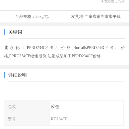
浏览次数：
78
次
产品规格：
25kg/包
发货地:
广东省东莞市常平镇
关键词
北欧化工PPRD234CF出厂价格,BorealisPPRD234CF出厂价
格,PPRD234CF经销报价,注塑成型加工PPRD234CF价格
详细说明
包装
胶包
型号
RD234CF