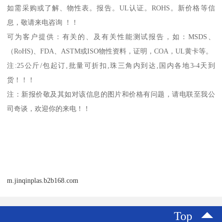
如需采购或了解、物性表。
报告。
UL
认证。
ROHS
。新价格等信
息，敬请来电咨询 ！！
可为客户提供：有关的、及有关性能测试报告，如：
MSDS
、
（
RoHS)
、
FDA
、
ASTM
或
ISO
物性资料，证明，
COA
，
UL
黄卡等。
注
:25
公斤
/
包起订
,
批量可折扣
,
珠三角内到达
,
国内各地
3-4
天到
货！！！
注：新报价敬及其如对该信息的图片和价格有问题，请电联至我公
司奇谈，欢迎你的来电！！
m.jinqinplas.b2b168.com
Top