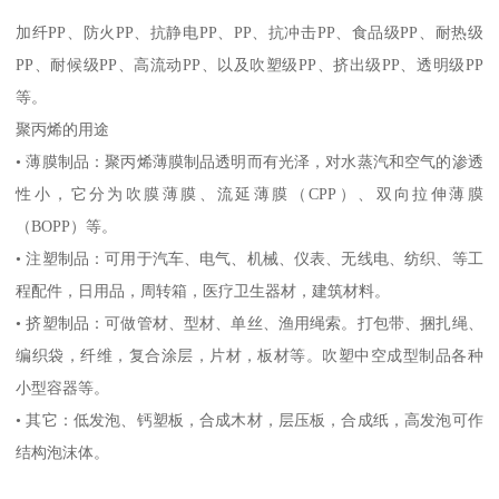
加纤
PP
、防火
PP
、抗静电
PP
、
PP
、抗冲击
PP
、食品级
PP
、耐热级
PP
、耐候级
PP
、高流动
PP
、以及吹塑级
PP
、挤出级
PP
、透明级
PP
等。
聚丙烯的用途
•
薄膜制品：聚丙烯薄膜制品透明而有光泽，对水蒸汽和空气的渗透
性小，它分为吹膜薄膜、流延薄膜（
CPP
）、双向拉伸薄膜
（
BOPP
）等。
•
注塑制品：可用于汽车、电气、机械、仪表、无线电、纺织、等工
程配件，日用品，周转箱，医疗卫生器材，建筑材料。
•
挤塑制品：可做管材、型材、单丝、渔用绳索。打包带、捆扎绳、
编织袋，纤维，复合涂层，片材，板材等。吹塑中空成型制品各种
小型容器等。
•
其它：低发泡、钙塑板，合成木材，层压板，合成纸，高发泡可作
结构泡沫体。