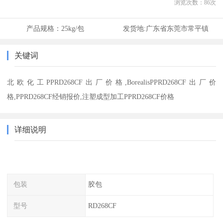
浏览次数：
86
次
产品规格：
25kg/包
发货地:
广东省东莞市常平镇
关键词
北欧化工PPRD268CF出厂价格,BorealisPPRD268CF出厂价
格,PPRD268CF经销报价,注塑成型加工PPRD268CF价格
详细说明
包装
胶包
型号
RD268CF