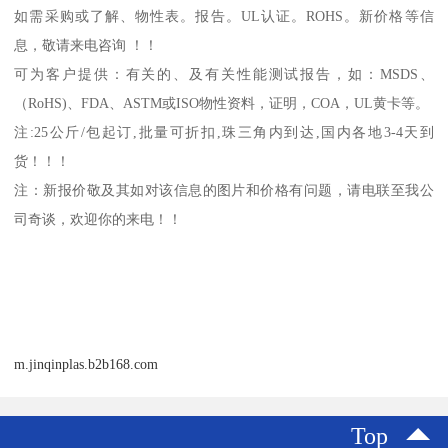
如需采购或了解、物性表。
报告。
UL
认证。
ROHS
。新价格等信
息，敬请来电咨询 ！！
可为客户提供：有关的、及有关性能测试报告，如：
MSDS
、
（
RoHS)
、
FDA
、
ASTM
或
ISO
物性资料，证明，
COA
，
UL
黄卡等。
注
:25
公斤
/
包起订
,
批量可折扣
,
珠三角内到达
,
国内各地
3-4
天到
货！！！
注：新报价敬及其如对该信息的图片和价格有问题，请电联至我公
司奇谈，欢迎你的来电！！
m.jinqinplas.b2b168.com
Top