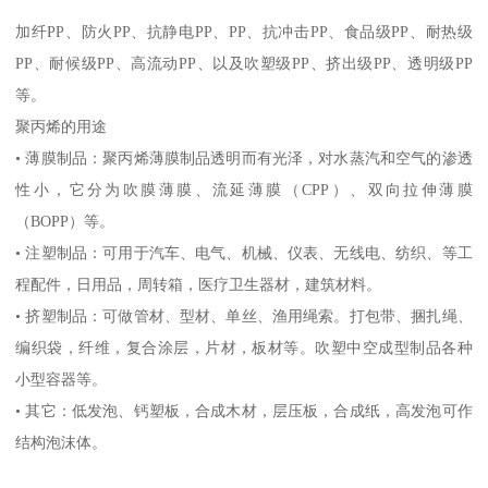
加纤
PP
、防火
PP
、抗静电
PP
、
PP
、抗冲击
PP
、食品级
PP
、耐热级
PP
、耐候级
PP
、高流动
PP
、以及吹塑级
PP
、挤出级
PP
、透明级
PP
等。
聚丙烯的用途
•
薄膜制品：聚丙烯薄膜制品透明而有光泽，对水蒸汽和空气的渗透
性小，它分为吹膜薄膜、流延薄膜（
CPP
）、双向拉伸薄膜
（
BOPP
）等。
•
注塑制品：可用于汽车、电气、机械、仪表、无线电、纺织、等工
程配件，日用品，周转箱，医疗卫生器材，建筑材料。
•
挤塑制品：可做管材、型材、单丝、渔用绳索。打包带、捆扎绳、
编织袋，纤维，复合涂层，片材，板材等。吹塑中空成型制品各种
小型容器等。
•
其它：低发泡、钙塑板，合成木材，层压板，合成纸，高发泡可作
结构泡沫体。