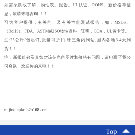
如需采购或了解、物性表。
报告。
UL
认证。
ROHS
。新价格等信
息，敬请来电咨询 ！！
可为客户提供：有关的、及有关性能测试报告，如：
MSDS
、
（
RoHS)
、
FDA
、
ASTM
或
ISO
物性资料，证明，
COA
，
UL
黄卡等。
注
:25
公斤
/
包起订
,
批量可折扣
,
珠三角内到达
,
国内各地
3-4
天到
货！！！
注：新报价敬及其如对该信息的图片和价格有问题，请电联至我公
司奇谈，欢迎你的来电！！
m.jinqinplas.b2b168.com
Top