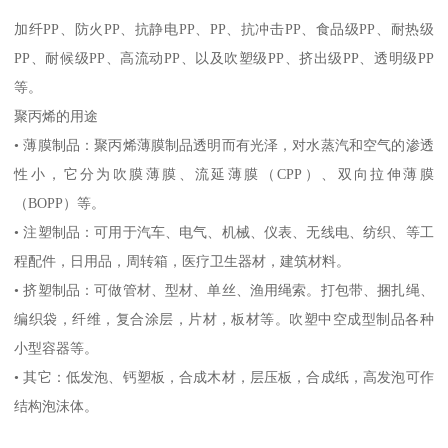
加纤
PP
、防火
PP
、抗静电
PP
、
PP
、抗冲击
PP
、食品级
PP
、耐热级
PP
、耐候级
PP
、高流动
PP
、以及吹塑级
PP
、挤出级
PP
、透明级
PP
等。
聚丙烯的用途
•
薄膜制品：聚丙烯薄膜制品透明而有光泽，对水蒸汽和空气的渗透
性小，它分为吹膜薄膜、流延薄膜（
CPP
）、双向拉伸薄膜
（
BOPP
）等。
•
注塑制品：可用于汽车、电气、机械、仪表、无线电、纺织、等工
程配件，日用品，周转箱，医疗卫生器材，建筑材料。
•
挤塑制品：可做管材、型材、单丝、渔用绳索。打包带、捆扎绳、
编织袋，纤维，复合涂层，片材，板材等。吹塑中空成型制品各种
小型容器等。
•
其它：低发泡、钙塑板，合成木材，层压板，合成纸，高发泡可作
结构泡沫体。