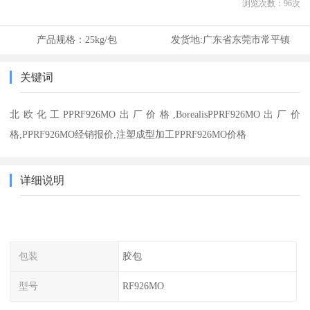
浏览次数：
96
次
产品规格：
25kg/包
发货地:
广东省东莞市常平镇
关键词
北欧化工PPRF926MO出厂价格,BorealisPPRF926MO出厂价
格,PPRF926MO经销报价,注塑成型加工PPRF926MO价格
详细说明
包装
胶包
型号
RF926MO