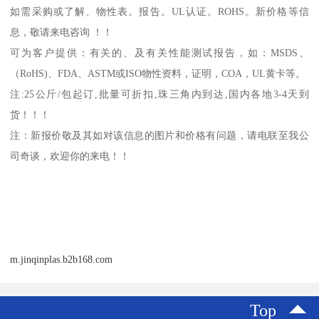
如需采购或了解、物性表。
报告。
UL
认证。
ROHS
。新价格等信
息，敬请来电咨询 ！！
可为客户提供：有关的、及有关性能测试报告，如：
MSDS
、
（
RoHS)
、
FDA
、
ASTM
或
ISO
物性资料，证明，
COA
，
UL
黄卡等。
注
:25
公斤
/
包起订
,
批量可折扣
,
珠三角内到达
,
国内各地
3-4
天到
货！！！
注：新报价敬及其如对该信息的图片和价格有问题，请电联至我公
司奇谈，欢迎你的来电！！
m.jinqinplas.b2b168.com
Top