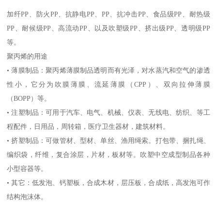
加纤
PP
、防火
PP
、抗静电
PP
、
PP
、抗冲击
PP
、食品级
PP
、耐热级
PP
、耐候级
PP
、高流动
PP
、以及吹塑级
PP
、挤出级
PP
、透明级
PP
等。
聚丙烯的用途
•
薄膜制品：聚丙烯薄膜制品透明而有光泽，对水蒸汽和空气的渗透
性小，它分为吹膜薄膜、流延薄膜（
CPP
）、双向拉伸薄膜
（
BOPP
）等。
•
注塑制品：可用于汽车、电气、机械、仪表、无线电、纺织、等工
程配件，日用品，周转箱，医疗卫生器材，建筑材料。
•
挤塑制品：可做管材、型材、单丝、渔用绳索。打包带、捆扎绳、
编织袋，纤维，复合涂层，片材，板材等。吹塑中空成型制品各种
小型容器等。
•
其它：低发泡、钙塑板，合成木材，层压板，合成纸，高发泡可作
结构泡沫体。