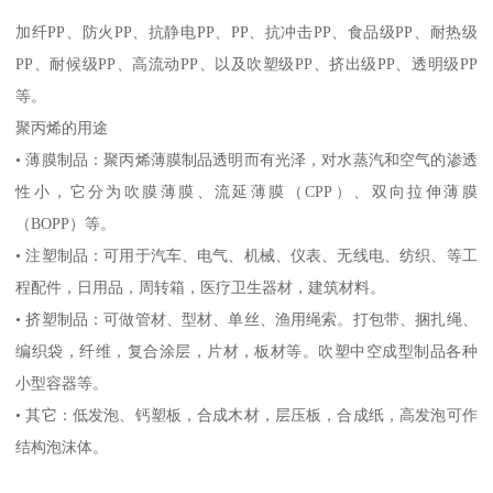
加纤
PP
、防火
PP
、抗静电
PP
、
PP
、抗冲击
PP
、食品级
PP
、耐热级
PP
、耐候级
PP
、高流动
PP
、以及吹塑级
PP
、挤出级
PP
、透明级
PP
等。
聚丙烯的用途
•
薄膜制品：聚丙烯薄膜制品透明而有光泽，对水蒸汽和空气的渗透
性小，它分为吹膜薄膜、流延薄膜（
CPP
）、双向拉伸薄膜
（
BOPP
）等。
•
注塑制品：可用于汽车、电气、机械、仪表、无线电、纺织、等工
程配件，日用品，周转箱，医疗卫生器材，建筑材料。
•
挤塑制品：可做管材、型材、单丝、渔用绳索。打包带、捆扎绳、
编织袋，纤维，复合涂层，片材，板材等。吹塑中空成型制品各种
小型容器等。
•
其它：低发泡、钙塑板，合成木材，层压板，合成纸，高发泡可作
结构泡沫体。