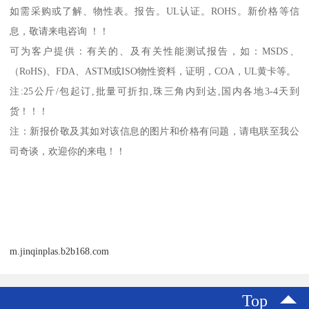
如需采购或了解、物性表。
报告。
UL
认证。
ROHS
。新价格等信
息，敬请来电咨询 ！！
可为客户提供：有关的、及有关性能测试报告，如：
MSDS
、
（
RoHS)
、
FDA
、
ASTM
或
ISO
物性资料，证明，
COA
，
UL
黄卡等。
注
:25
公斤
/
包起订
,
批量可折扣
,
珠三角内到达
,
国内各地
3-4
天到
货！！！
注：新报价敬及其如对该信息的图片和价格有问题，请电联至我公
司奇谈，欢迎你的来电！！
m.jinqinplas.b2b168.com
Top