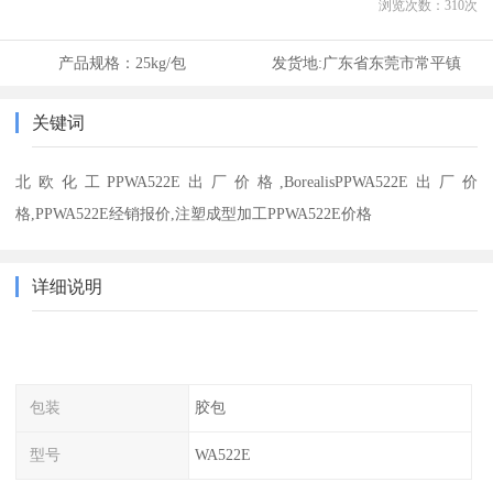
浏览次数：
310
次
产品规格：
25kg/包
发货地:
广东省东莞市常平镇
关键词
北欧化工PPWA522E出厂价格,BorealisPPWA522E出厂价
格,PPWA522E经销报价,注塑成型加工PPWA522E价格
详细说明
包装
胶包
型号
WA522E