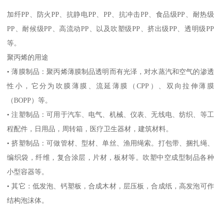
加纤
PP
、防火
PP
、抗静电
PP
、
PP
、抗冲击
PP
、食品级
PP
、耐热级
PP
、耐候级
PP
、高流动
PP
、以及吹塑级
PP
、挤出级
PP
、透明级
PP
等。
聚丙烯的用途
•
薄膜制品：聚丙烯薄膜制品透明而有光泽，对水蒸汽和空气的渗透
性小，它分为吹膜薄膜、流延薄膜（
CPP
）、双向拉伸薄膜
（
BOPP
）等。
•
注塑制品：可用于汽车、电气、机械、仪表、无线电、纺织、等工
程配件，日用品，周转箱，医疗卫生器材，建筑材料。
•
挤塑制品：可做管材、型材、单丝、渔用绳索。打包带、捆扎绳、
编织袋，纤维，复合涂层，片材，板材等。吹塑中空成型制品各种
小型容器等。
•
其它：低发泡、钙塑板，合成木材，层压板，合成纸，高发泡可作
结构泡沫体。