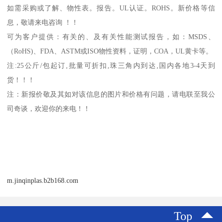
如需采购或了解、物性表。
报告。
UL
认证。
ROHS
。新价格等信
息，敬请来电咨询 ！！
可为客户提供：有关的、及有关性能测试报告，如：
MSDS
、
（
RoHS)
、
FDA
、
ASTM
或
ISO
物性资料，证明，
COA
，
UL
黄卡等。
注
:25
公斤
/
包起订
,
批量可折扣
,
珠三角内到达
,
国内各地
3-4
天到
货！！！
注：新报价敬及其如对该信息的图片和价格有问题，请电联至我公
司奇谈，欢迎你的来电！！
m.jinqinplas.b2b168.com
Top