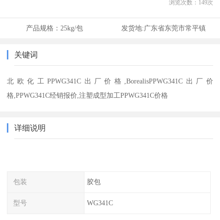
浏览次数：
149
次
产品规格：
25kg/包
发货地:
广东省东莞市常平镇
关键词
北欧化工PPWG341C出厂价格,BorealisPPWG341C出厂价
格,PPWG341C经销报价,注塑成型加工PPWG341C价格
详细说明
包装
胶包
型号
WG341C