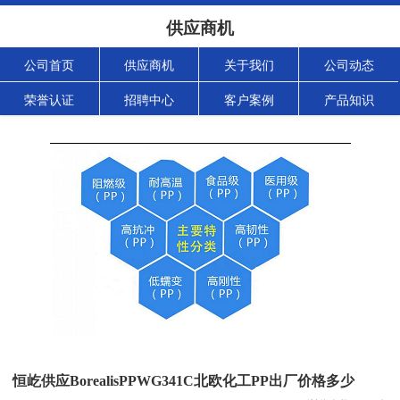
供应商机
公司首页
供应商机
关于我们
公司动态
荣誉认证
招聘中心
客户案例
产品知识
恒屹供应BorealisPPWG341C北欧化工PP出厂价格多少