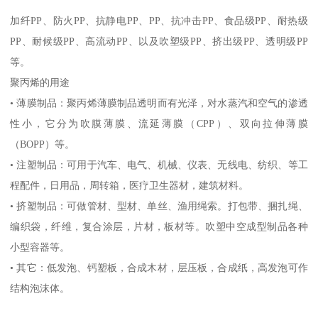
加纤
PP
、防火
PP
、抗静电
PP
、
PP
、抗冲击
PP
、食品级
PP
、耐热级
PP
、耐候级
PP
、高流动
PP
、以及吹塑级
PP
、挤出级
PP
、透明级
PP
等。
聚丙烯的用途
•
薄膜制品：聚丙烯薄膜制品透明而有光泽，对水蒸汽和空气的渗透
性小，它分为吹膜薄膜、流延薄膜（
CPP
）、双向拉伸薄膜
（
BOPP
）等。
•
注塑制品：可用于汽车、电气、机械、仪表、无线电、纺织、等工
程配件，日用品，周转箱，医疗卫生器材，建筑材料。
•
挤塑制品：可做管材、型材、单丝、渔用绳索。打包带、捆扎绳、
编织袋，纤维，复合涂层，片材，板材等。吹塑中空成型制品各种
小型容器等。
•
其它：低发泡、钙塑板，合成木材，层压板，合成纸，高发泡可作
结构泡沫体。