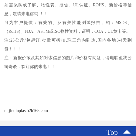
如需采购或了解、物性表。
报告。
UL
认证。
ROHS
。新价格等信
息，敬请来电咨询 ！！
可为客户提供：有关的、及有关性能测试报告，如：
MSDS
、
（
RoHS)
、
FDA
、
ASTM
或
ISO
物性资料，证明，
COA
，
UL
黄卡等。
注
:25
公斤
/
包起订
,
批量可折扣
,
珠三角内到达
,
国内各地
3-4
天到
货！！！
注：新报价敬及其如对该信息的图片和价格有问题，请电联至我公
司奇谈，欢迎你的来电！！
m.jinqinplas.b2b168.com
Top