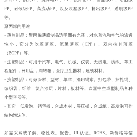
PP
、耐候级
PP
、高流动
PP
、以及吹塑级
PP
、挤出级
PP
、透明级
PP
等。
聚丙烯的用途
•
薄膜制品：聚丙烯薄膜制品透明而有光泽，对水蒸汽和空气的渗透
性小，它分为吹膜薄膜、流延薄膜（
CPP
）、双向拉伸薄膜
（
BOPP
）等。
•
注塑制品：可用于汽车、电气、机械、仪表、无线电、纺织、等工
程配件，日用品，周转箱，医疗卫生器材，建筑材料。
•
挤塑制品：可做管材、型材、单丝、渔用绳索。打包带、捆扎绳、
编织袋，纤维，复合涂层，片材，板材等。吹塑中空成型制品各种
小型容器等。
•
其它：低发泡、钙塑板，合成木材，层压板，合成纸，高发泡可作
结构泡沫体。
如需采购或了解、物性表。
报告。
UL
认证。
ROHS
。新价格等信