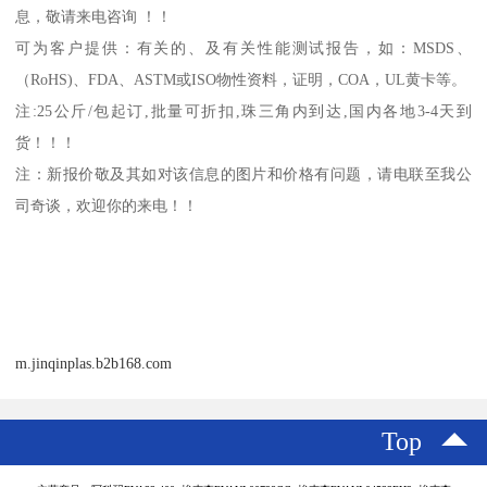
息，敬请来电咨询 ！！
可为客户提供：有关的、及有关性能测试报告，如：
MSDS
、
（
RoHS)
、
FDA
、
ASTM
或
ISO
物性资料，证明，
COA
，
UL
黄卡等。
注
:25
公斤
/
包起订
,
批量可折扣
,
珠三角内到达
,
国内各地
3-4
天到
货！！！
注：新报价敬及其如对该信息的图片和价格有问题，请电联至我公
司奇谈，欢迎你的来电！！
m.jinqinplas.b2b168.com
Top