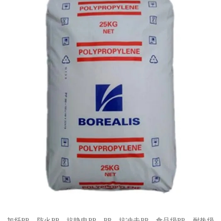
加纤
PP
、防火
PP
、抗静电
PP
、
PP
、抗冲击
PP
、食品级
PP
、耐热级