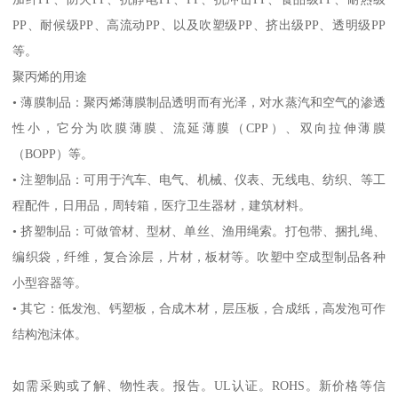
PP
、耐候级
PP
、高流动
PP
、以及吹塑级
PP
、挤出级
PP
、透明级
PP
等。
聚丙烯的用途
•
薄膜制品：聚丙烯薄膜制品透明而有光泽，对水蒸汽和空气的渗透
性小，它分为吹膜薄膜、流延薄膜（
CPP
）、双向拉伸薄膜
（
BOPP
）等。
•
注塑制品：可用于汽车、电气、机械、仪表、无线电、纺织、等工
程配件，日用品，周转箱，医疗卫生器材，建筑材料。
•
挤塑制品：可做管材、型材、单丝、渔用绳索。打包带、捆扎绳、
编织袋，纤维，复合涂层，片材，板材等。吹塑中空成型制品各种
小型容器等。
•
其它：低发泡、钙塑板，合成木材，层压板，合成纸，高发泡可作
结构泡沫体。
如需采购或了解、物性表。
报告。
UL
认证。
ROHS
。新价格等信