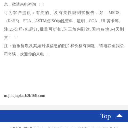
息，敬请来电咨询 ！！
可为客户提供：有关的、及有关性能测试报告，如：
MSDS
、
（
RoHS)
、
FDA
、
ASTM
或
ISO
物性资料，证明，
COA
，
UL
黄卡等。
注
:25
公斤
/
包起订
,
批量可折扣
,
珠三角内到达
,
国内各地
3-4
天到
货！！！
注：新报价敬及其如对该信息的图片和价格有问题，请电联至我公
司奇谈，欢迎你的来电！！
m.jinqinplas.b2b168.com
Top