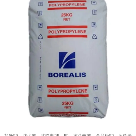
加纤
PP
、防火
PP
、抗静电
PP
、
PP
、抗冲击
PP
、食品级
PP
、耐热级