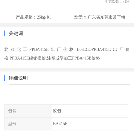
浏览次数：
71
次
产品规格：
25kg/包
发货地:
广东省东莞市常平镇
关键词
北欧化工PPBA415E出厂价格,BorECOPPBA415E出厂价
格,PPBA415E经销报价,注塑成型加工PPBA415E价格
详细说明
包装
胶包
型号
BA415E