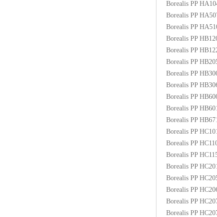
Borealis PP HA1
ABS塑胶粒
Borealis PP HA5
Borealis PP HA5
LLDPE线性低密度聚乙烯
Borealis PP HB1
Borealis PP HB1
LDPE低密度聚乙烯
Borealis PP HB2
Borealis PP HB3
TPE材料
Borealis PP HB3
TPU
Borealis PP HB6
Borealis PP HB6
POK
Borealis PP HB6
Borealis PP HC1
美国陶氏杜邦EVA
Borealis PP HC1
Borealis PP HC1
闽台亚聚EVA
Borealis PP HC2
Borealis PP HC2
韩国韩华EVA
Borealis PP HC2
Borealis PP HC2
山东联泓
Borealis PP HC2