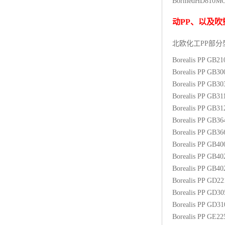
Bormed
HD810M
杨子巴斯夫EVA
动
PP
、以及吹
TPV塑胶粒
北欧化工PP
部分
法国阿科玛EVA
Borealis PP GB2
Borealis PP GB3
美国杜邦PET
Borealis PP GB3
Borealis PP GB31
聚酰胺PA（尼龙）系列：
Borealis PP GB3
Borealis PP GB3
聚丙烯PP
Borealis PP GB3
美国杜邦POM
Borealis PP GB4
Borealis PP GB4
三井陶氏EVA
Borealis PP GB4
Borealis PP GD2
Hytrel TPEE
Borealis PP GD3
Borealis PP GD3
聚乙烯HDPE
Borealis PP GE2