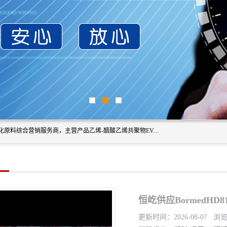
东莞市恒屹国际贸易有限公司（简称：恒屹国际）是一家石化原料综合营销服务商，主营产品乙烯-醋酸乙烯共聚物EVA、聚酰胺PA（尼龙）、醚酯型热塑弹性体TPEE等，公司秉承以市场为导向的战略思想，致力于大宗石化原料在中国市场的营销服务业务，为客户提供一站式的全面服务。
恒屹供应BormedHD
更新时间：2026-08-07 浏