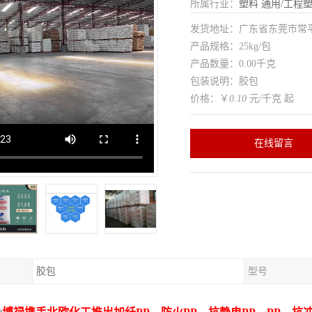
所属行业：
塑料
通用/工程
发货地址：广东省东莞市常
产品规格：25kg/包
产品数量：0.00千克
包装说明：胶包
价格：￥
0.10
元/千克 起
在线留言
胶包
型号