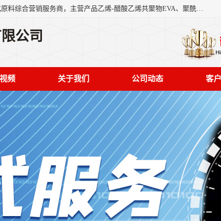
东莞市恒屹国际贸易有限公司（简称：恒屹国际）是一家石化原料综合营销服务商，主营产品乙烯-醋酸乙烯共聚物EVA、聚酰胺PA（尼龙）、醚酯型热塑弹性体TPEE等，公司秉承以市场为导向的战略思想，致力于大宗石化原料在中国市场的营销服务业务，为客户提供一站式的全面服务。
有限公司
视频
关于我们
公司动态
客