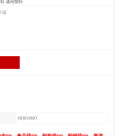
塑料
通用塑料
平镇
HD810MO