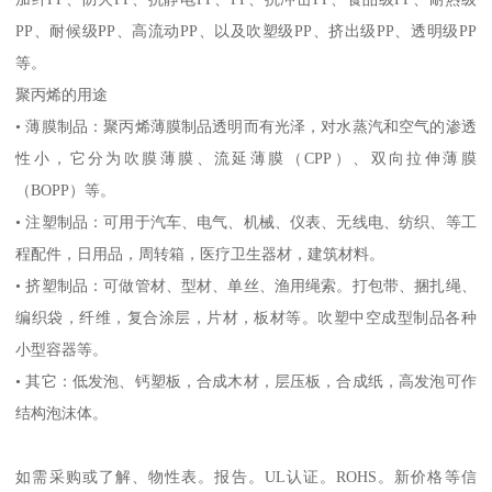
PP
、耐候级
PP
、高流动
PP
、以及吹塑级
PP
、挤出级
PP
、透明级
PP
等。
聚丙烯的用途
•
薄膜制品：聚丙烯薄膜制品透明而有光泽，对水蒸汽和空气的渗透
性小，它分为吹膜薄膜、流延薄膜（
CPP
）、双向拉伸薄膜
（
BOPP
）等。
•
注塑制品：可用于汽车、电气、机械、仪表、无线电、纺织、等工
程配件，日用品，周转箱，医疗卫生器材，建筑材料。
•
挤塑制品：可做管材、型材、单丝、渔用绳索。打包带、捆扎绳、
编织袋，纤维，复合涂层，片材，板材等。吹塑中空成型制品各种
小型容器等。
•
其它：低发泡、钙塑板，合成木材，层压板，合成纸，高发泡可作
结构泡沫体。
如需采购或了解、物性表。
报告。
UL
认证。
ROHS
。新价格等信