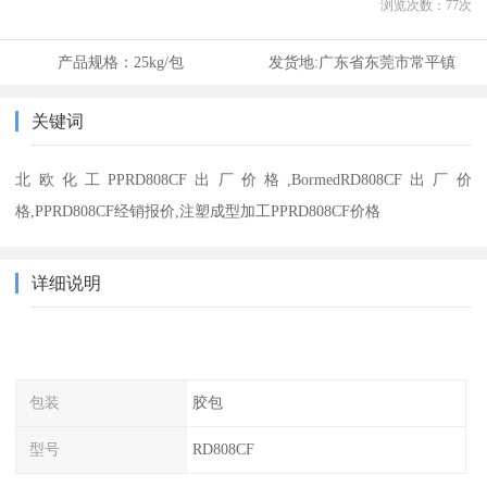
浏览次数：
77
次
产品规格：
25kg/包
发货地:
广东省东莞市常平镇
关键词
北欧化工PPRD808CF出厂价格,BormedRD808CF出厂价
格,PPRD808CF经销报价,注塑成型加工PPRD808CF价格
详细说明
包装
胶包
型号
RD808CF