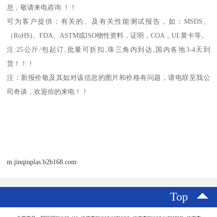
息，敬请来电咨询 ！！
可为客户提供：有关的、及有关性能测试报告，如：
MSDS
、
（
RoHS)
、
FDA
、
ASTM
或
ISO
物性资料，证明，
COA
，
UL
黄卡等。
注
:25
公斤
/
包起订
,
批量可折扣
,
珠三角内到达
,
国内各地
3-4
天到
货！！！
注：新报价敬及其如对该信息的图片和价格有问题，请电联至我公
司奇谈，欢迎你的来电！！
m.jinqinplas.b2b168.com
Top