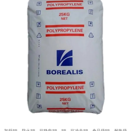
加纤
PP
、防火
PP
、抗静电
PP
、
PP
、抗冲击
PP
、食品级
PP
、耐热级