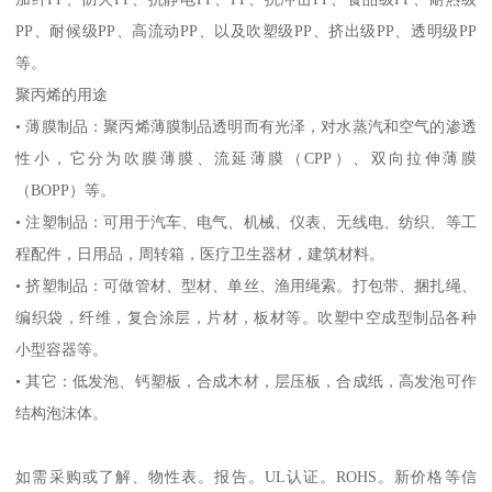
PP
、耐候级
PP
、高流动
PP
、以及吹塑级
PP
、挤出级
PP
、透明级
PP
等。
聚丙烯的用途
•
薄膜制品：聚丙烯薄膜制品透明而有光泽，对水蒸汽和空气的渗透
性小，它分为吹膜薄膜、流延薄膜（
CPP
）、双向拉伸薄膜
（
BOPP
）等。
•
注塑制品：可用于汽车、电气、机械、仪表、无线电、纺织、等工
程配件，日用品，周转箱，医疗卫生器材，建筑材料。
•
挤塑制品：可做管材、型材、单丝、渔用绳索。打包带、捆扎绳、
编织袋，纤维，复合涂层，片材，板材等。吹塑中空成型制品各种
小型容器等。
•
其它：低发泡、钙塑板，合成木材，层压板，合成纸，高发泡可作
结构泡沫体。
如需采购或了解、物性表。
报告。
UL
认证。
ROHS
。新价格等信