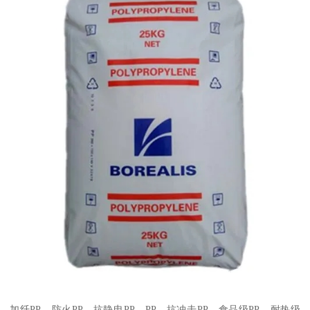
加纤
PP
、防火
PP
、抗静电
PP
、
PP
、抗冲击
PP
、食品级
PP
、耐热级