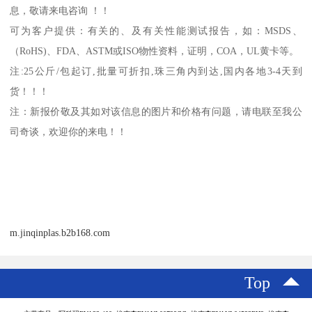
息，敬请来电咨询 ！！
可为客户提供：有关的、及有关性能测试报告，如：
MSDS
、
（
RoHS)
、
FDA
、
ASTM
或
ISO
物性资料，证明，
COA
，
UL
黄卡等。
注
:25
公斤
/
包起订
,
批量可折扣
,
珠三角内到达
,
国内各地
3-4
天到
货！！！
注：新报价敬及其如对该信息的图片和价格有问题，请电联至我公
司奇谈，欢迎你的来电！！
m.jinqinplas.b2b168.com
Top