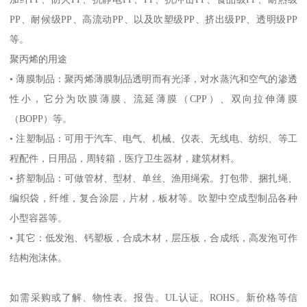
PP
、耐候级
PP
、高流动
PP
、以及吹塑级
PP
、挤出级
PP
、透明级
PP
等。
聚丙烯的用途
•
薄膜制品：聚丙烯薄膜制品透明而有光泽，对水蒸汽和空气的渗透
性小，它分为吹膜薄膜、流延薄膜（
CPP
）、双向拉伸薄膜
（
BOPP
）等。
•
注塑制品：可用于汽车、电气、机械、仪表、无线电、纺织、等工
程配件，日用品，周转箱，医疗卫生器材，建筑材料。
•
挤塑制品：可做管材、型材、单丝、渔用绳索。打包带、捆扎绳、
编织袋，纤维，复合涂层，片材，板材等。吹塑中空成型制品各种
小型容器等。
•
其它：低发泡、钙塑板，合成木材，层压板，合成纸，高发泡可作
结构泡沫体。
如需采购或了解、物性表。
报告。
UL
认证。
ROHS
。新价格等信