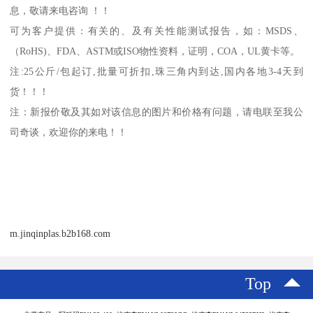
息，敬请来电咨询 ！！
可为客户提供：有关的、及有关性能测试报告，如：
MSDS
、
（
RoHS)
、
FDA
、
ASTM
或
ISO
物性资料，证明，
COA
，
UL
黄卡等。
注
:25
公斤
/
包起订
,
批量可折扣
,
珠三角内到达
,
国内各地
3-4
天到
货！！！
注：新报价敬及其如对该信息的图片和价格有问题，请电联至我公
司奇谈，欢迎你的来电！！
m.jinqinplas.b2b168.com
Top