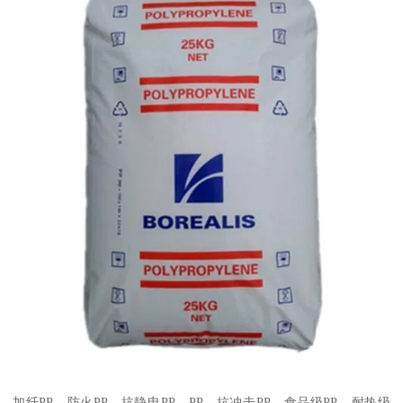
加纤
PP
、防火
PP
、抗静电
PP
、
PP
、抗冲击
PP
、食品级
PP
、耐热级