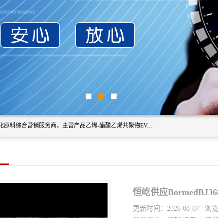
东莞市恒屹国际贸易有限公司（简称：恒屹国际）是一家石化原料综合营销服务商，主营产品乙烯-醋酸乙烯共聚物EVA、聚酰胺PA（尼龙）、醚酯型热塑弹性体TPEE等，公司秉承以市场为导向的战略思想，致力于大宗石化原料在中国市场的营销服务业务，为客户提供一站式的全面服务。
恒屹供应BormedBJ
更新时间：2026-08-07 浏