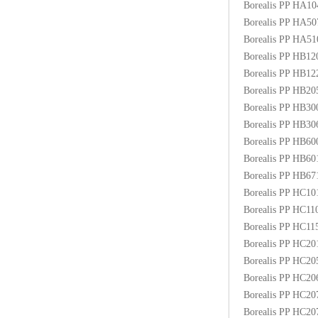
Borealis PP HA1
ABS塑胶粒
Borealis PP HA5
Borealis PP HA5
LLDPE线性低密度聚乙烯
Borealis PP HB1
Borealis PP HB1
LDPE低密度聚乙烯
Borealis PP HB2
Borealis PP HB3
TPE材料
Borealis PP HB3
TPU
Borealis PP HB6
Borealis PP HB6
POK
Borealis PP HB6
Borealis PP HC1
美国陶氏杜邦EVA
Borealis PP HC1
Borealis PP HC1
闽台亚聚EVA
Borealis PP HC2
Borealis PP HC2
韩国韩华EVA
Borealis PP HC2
Borealis PP HC2
山东联泓
Borealis PP HC2