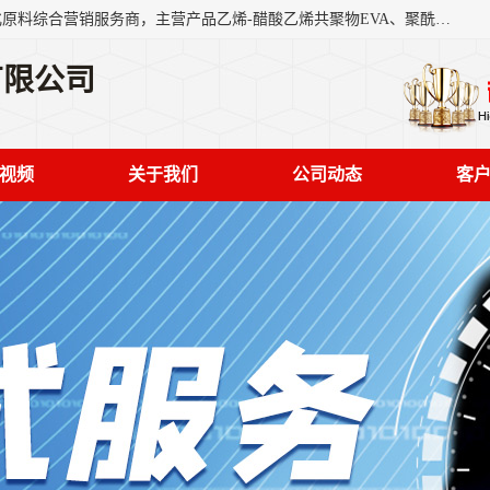
东莞市恒屹国际贸易有限公司（简称：恒屹国际）是一家石化原料综合营销服务商，主营产品乙烯-醋酸乙烯共聚物EVA、聚酰胺PA（尼龙）、醚酯型热塑弹性体TPEE等，公司秉承以市场为导向的战略思想，致力于大宗石化原料在中国市场的营销服务业务，为客户提供一站式的全面服务。
有限公司
视频
关于我们
公司动态
客