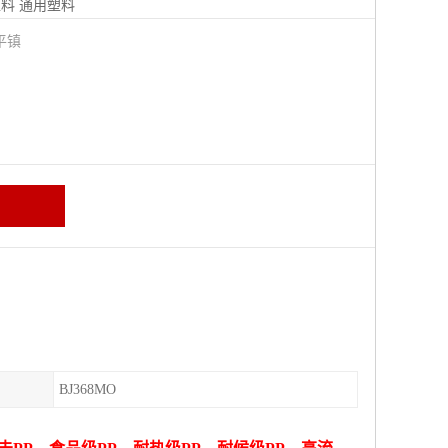
塑料
通用塑料
平镇
BJ368MO