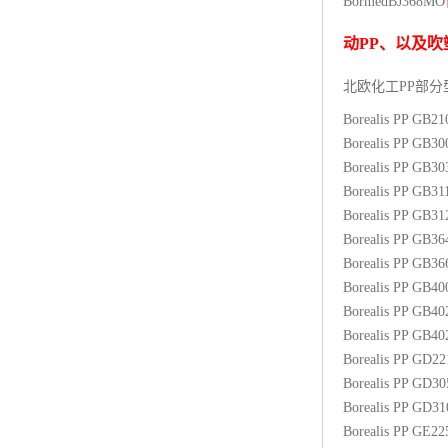
Bormed
BJ368MO
杨子巴斯夫EVA
动
PP
、以及吹
TPV塑胶粒
北欧化工PP
部分
法国阿科玛EVA
Borealis PP GB2
Borealis PP GB3
美国杜邦PET
Borealis PP GB3
Borealis PP GB31
聚酰胺PA（尼龙）系列：
Borealis PP GB3
Borealis PP GB3
聚丙烯PP
Borealis PP GB3
美国杜邦POM
Borealis PP GB4
Borealis PP GB4
三井陶氏EVA
Borealis PP GB4
Borealis PP GD2
Hytrel TPEE
Borealis PP GD3
Borealis PP GD3
聚乙烯HDPE
Borealis PP GE2