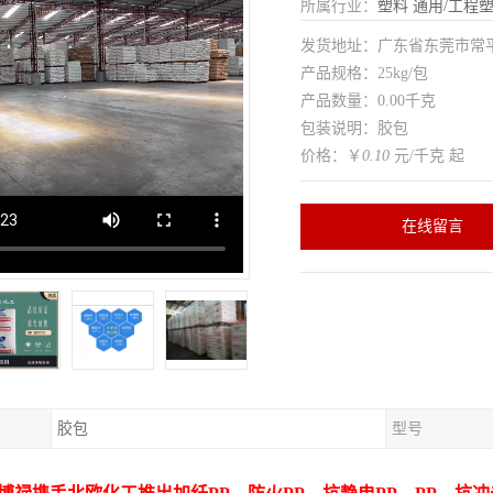
所属行业：
塑料
通用/工程
发货地址：广东省东莞市常
产品规格：25kg/包
产品数量：0.00千克
包装说明：胶包
价格：￥
0.10
元/千克 起
在线留言
胶包
型号