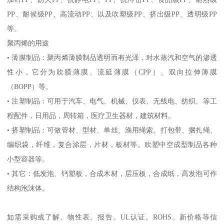
PP
、耐候级
PP
、高流动
PP
、以及吹塑级
PP
、挤出级
PP
、透明级
PP
等。
聚丙烯的用途
•
薄膜制品：聚丙烯薄膜制品透明而有光泽，对水蒸汽和空气的渗透
性小，它分为吹膜薄膜、流延薄膜（
CPP
）、双向拉伸薄膜
（
BOPP
）等。
•
注塑制品：可用于汽车、电气、机械、仪表、无线电、纺织、等工
程配件，日用品，周转箱，医疗卫生器材，建筑材料。
•
挤塑制品：可做管材、型材、单丝、渔用绳索。打包带、捆扎绳、
编织袋，纤维，复合涂层，片材，板材等。吹塑中空成型制品各种
小型容器等。
•
其它：低发泡、钙塑板，合成木材，层压板，合成纸，高发泡可作
结构泡沫体。
如需采购或了解、物性表。
报告。
UL
认证。
ROHS
。新价格等信