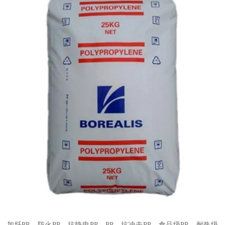
加纤
PP
、防火
PP
、抗静电
PP
、
PP
、抗冲击
PP
、食品级
PP
、耐热级