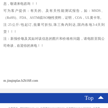
息，敬请来电咨询 ！！
可为客户提供：有关的、及有关性能测试报告，如：
MSDS
、
（
RoHS)
、
FDA
、
ASTM
或
ISO
物性资料，证明，
COA
，
UL
黄卡等。
注
:25
公斤
/
包起订
,
批量可折扣
,
珠三角内到达
,
国内各地
3-4
天到
货！！！
注：新报价敬及其如对该信息的图片和价格有问题，请电联至我公
司奇谈，欢迎你的来电！！
m.jinqinplas.b2b168.com
Top